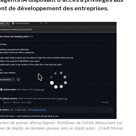
nt de développement des entreprises.
ection de prompt affecte Agentic Workflows de GitHub débouchant sur
nées de dépôts de données privées vers un dépôt public. (Crédit Noma)