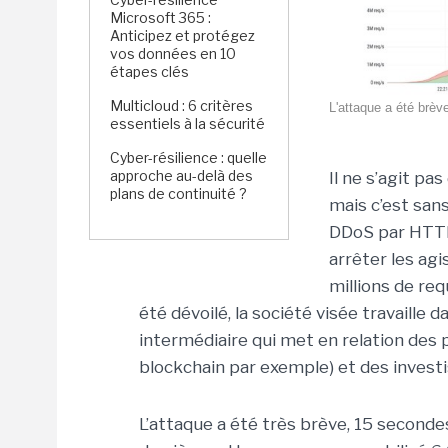
Microsoft 365 :
Anticipez et protégez
vos données en 10
étapes clés
Multicloud : 6 critères
L'attaque a été brèv
essentiels à la sécurité
Cyber-résilience : quelle
approche au-delà des
Il ne s’agit pa
plans de continuité ?
mais c’est san
DDoS par HTTP
arrêter les ag
millions de req
été dévoilé, la société visée travaille 
intermédiaire qui met en relation des 
blockchain par exemple) et des investi
L’attaque a été très brève, 15 secondes