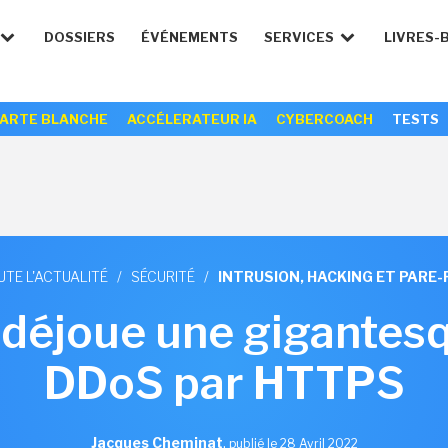
DOSSIERS
ÉVÉNEMENTS
SERVICES
LIVRES-
ARTE BLANCHE
ACCÉLERATEUR IA
CYBERCOACH
TESTS
UTE L'ACTUALITÉ
/
SÉCURITÉ
/
INTRUSION, HACKING ET PARE-
 déjoue une gigantes
DDoS par HTTPS
Jacques Cheminat
,
publié le 28 Avril 2022