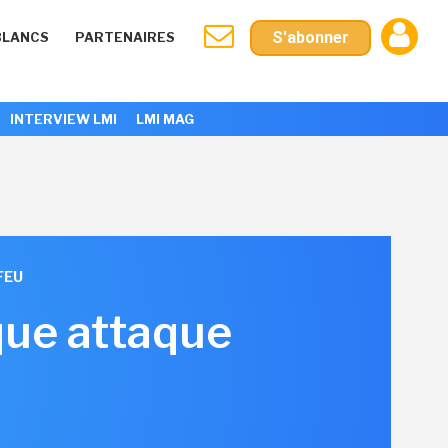
S'abonner
BLANCS
PARTENAIRES
INTERVIEW LMI
LMI MAG
FEU
que attaque