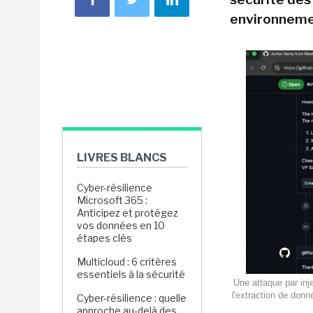
environneme
LIVRES BLANCS
Cyber-résilience
Microsoft 365 :
Anticipez et protégez
vos données en 10
étapes clés
Multicloud : 6 critères
essentiels à la sécurité
Une attaque par inj
l'extraction de don
Cyber-résilience : quelle
approche au-delà des