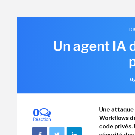
TO
Un agent IA 
Gy
Une attaque 
0
Workflows de
Réaction
code privés. 
sécurité des