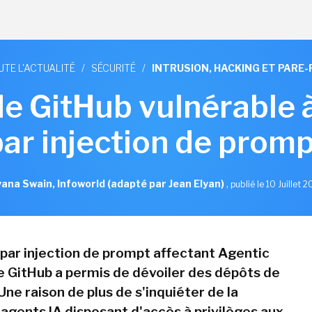
UTE L'ACTUALITÉ
/
SÉCURITÉ
/
INTRUSION, HACKING ET PARE-
de GitHub vulnérable 
par injection de promp
ana Swain, Infoworld (adapté par Jean Elyan)
,
publié le 10 Juillet 
par injection de prompt affectant Agentic
 GitHub a permis de dévoiler des dépôts de
Une raison de plus de s'inquiéter de la
 agents IA disposant d'accès à privilèges aux