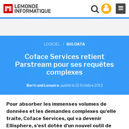
LOGICIEL
/
BIG DATA
Coface Services retient
Parstream pour ses requêtes
complexes
Bertrand Lemaire
,
publié le 21 Octobre 2013
Pour absorber les immenses volumes de
données et les demandes complexes qu'elle
traite,
Coface Services, qui va devenir
Ellisphere, s'est dotée d'un nouvel outil de