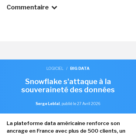
Commentaire
LOGICIEL
/
BIG DATA
Snowflake s'attaque à la
souveraineté des données
Serge Leblal
,
publié le 27 Avril 2026
La plateforme data américaine renforce son
ancrage en France avec plus de 500 clients, un