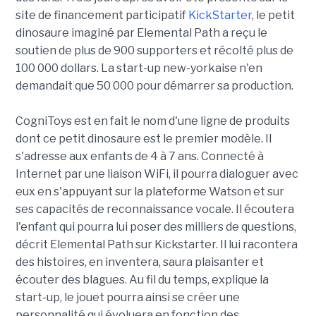
site de financement participatif
KickStarter
, le petit
dinosaure imaginé par Elemental Path a reçu le
soutien de plus de 900 supporters et récolté plus de
100 000 dollars. La start-up new-yorkaise n'en
demandait que 50 000 pour démarrer sa production.
CogniToys est en fait le nom d'une ligne de produits
dont ce petit dinosaure est le premier modèle. Il
s'adresse aux enfants de 4 à 7 ans. Connecté à
Internet par une liaison WiFi, il pourra dialoguer avec
eux en s'appuyant sur la plateforme Watson et sur
ses capacités de reconnaissance vocale. Il écoutera
l'enfant qui pourra lui poser des milliers de questions,
décrit Elemental Path sur Kickstarter. Il lui racontera
des histoires, en inventera, saura plaisanter et
écouter des blagues. Au fil du temps, explique la
start-up, le jouet pourra ainsi se créer une
personnalité qui évoluera en fonction des