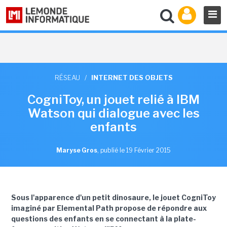
RÉSEAU
/
INTERNET DES OBJETS
CogniToy, un jouet relié à IBM
Watson qui dialogue avec les
enfants
Maryse Gros
,
publié le 19 Février 2015
Sous l'apparence d'un petit dinosaure, le jouet CogniToy
imaginé par Elemental Path propose de répondre aux
questions des enfants en se connectant à la plate-