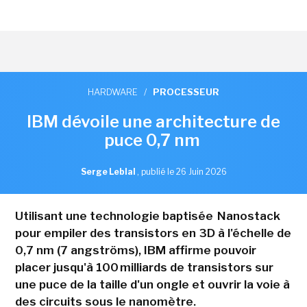
HARDWARE
/
PROCESSEUR
IBM dévoile une architecture de
puce 0,7 nm
Serge Leblal
,
publié le 26 Juin 2026
Utilisant une technologie baptisée Nanostack
pour empiler des transistors en 3D à l'échelle de
0,7 nm (7 angströms), IBM affirme pouvoir
placer jusqu'à 100 milliards de transistors sur
une puce de la taille d'un ongle et ouvrir la voie à
des circuits sous le nanomètre.