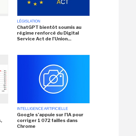
LÉGISLATION
ChatGPT bientôt soumis au
régime renforcé du Digital
Service Act de l'Union...
INTELLIGENCE ARTIFICIELLE
Google s'appuie sur l'IA pour
,
corriger 1 072 failles dans
Chrome