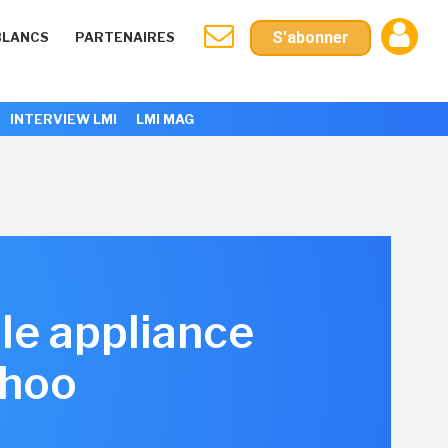
S'abonner
BLANCS
PARTENAIRES
INTERVIEW LMI
LMI MAG
le appliance
ahoo