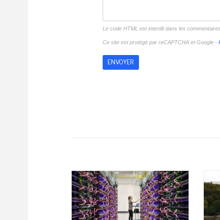
Le code HTML est interdit dans les commentaire
Ce site est protégé par reCAPTCHA et Google -