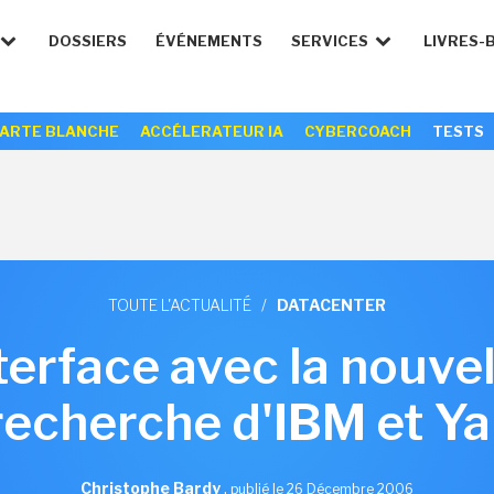
DOSSIERS
ÉVÉNEMENTS
SERVICES
LIVRES-
ARTE BLANCHE
ACCÉLERATEUR IA
CYBERCOACH
TESTS
TOUTE L'ACTUALITÉ
/
DATACENTER
terface avec la nouvel
recherche d'IBM et Y
Christophe Bardy
,
publié le 26 Décembre 2006