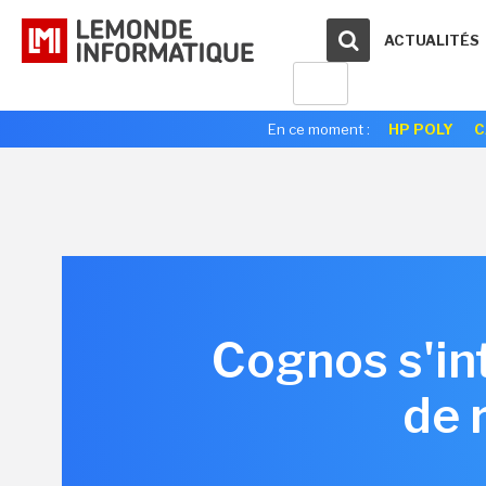
ACTUALITÉS
En ce moment :
HP POLY
C
Cognos s'in
de 