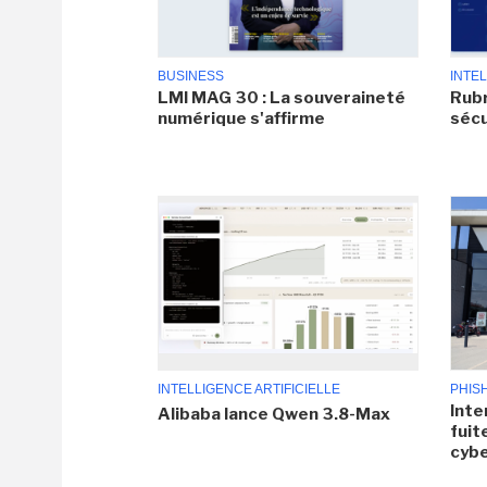
BUSINESS
INTEL
LMI MAG 30 : La souveraineté
Rubr
numérique s'affirme
sécu
INTELLIGENCE ARTIFICIELLE
PHIS
Inte
Alibaba lance Qwen 3.8-Max
fuit
cyb