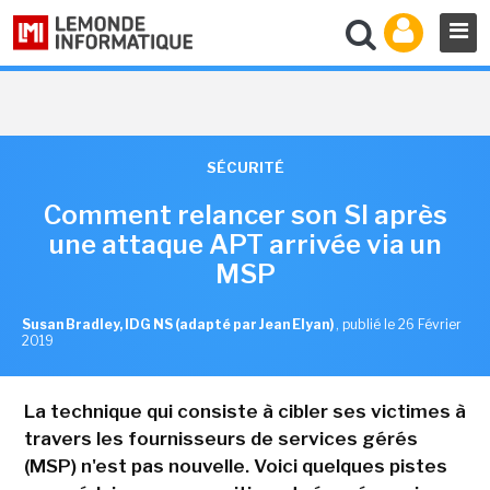
SÉCURITÉ
Comment relancer son SI après
une attaque APT arrivée via un
MSP
Susan Bradley, IDG NS (adapté par Jean Elyan)
,
publié le 26 Février
2019
La technique qui consiste à cibler ses victimes à
travers les fournisseurs de services gérés
(MSP) n'est pas nouvelle. Voici quelques pistes