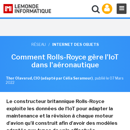
RÉSEAU
/
INTERNET DES OBJETS
Comment Rolls-Royce gère l'IoT
dans l'aéronautique
Thor Olavsrud, CIO (adapté par Célia Seramour)
,
publié le 07 Mars
2022
Le constructeur britannique Rolls-Royce
exploite les données de l'IoT pour adapter la
maintenance et la révision à chaque moteur
d'avion qu'il construit afin d'avoir des modèles