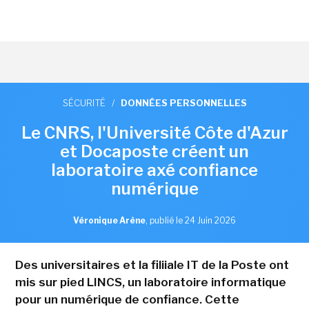
SÉCURITÉ
/
DONNÉES PERSONNELLES
Le CNRS, l'Université Côte d'Azur
et Docaposte créent un
laboratoire axé confiance
numérique
Véronique Arène
,
publié le 24 Juin 2026
Des universitaires et la filiiale IT de la Poste ont
mis sur pied LINCS, un laboratoire informatique
pour un numérique de confiance. Cette