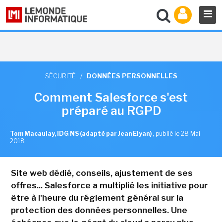
SÉCURITÉ
/
DONNÉES PERSONNELLES
Comment Salesforce s'est
préparé au RGPD
Tom Macaulay, IDG NS (adapté par Jean Elyan)
,
publié le 28 Mai
2018
Site web dédié, conseils, ajustement de ses
offres... Salesforce a multiplié les initiative pour
être à l'heure du réglement général sur la
protection des données personnelles. Une