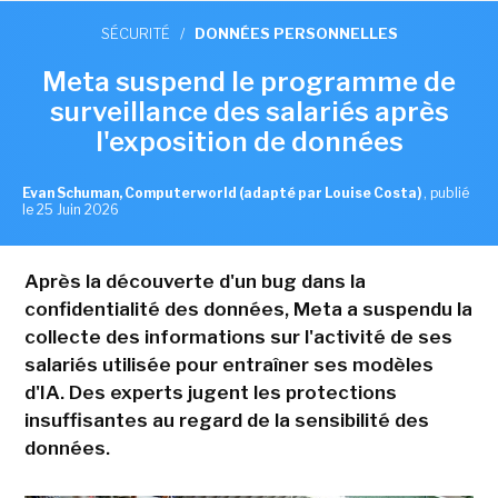
SÉCURITÉ
/
DONNÉES PERSONNELLES
Meta suspend le programme de
surveillance des salariés après
l'exposition de données
Evan Schuman, Computerworld (adapté par Louise Costa)
,
publié
le 25 Juin 2026
Après la découverte d'un bug dans la
confidentialité des données, Meta a suspendu la
collecte des informations sur l'activité de ses
salariés utilisée pour entraîner ses modèles
d'IA. Des experts jugent les protections
insuffisantes au regard de la sensibilité des
données.