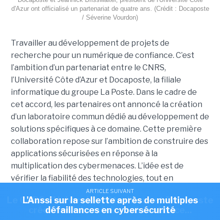
d'Azur ont officialisé un partenariat de quatre ans. (Crédit : Docaposte
/ Séverine Vourdon)
Travailler au développement de projets de
recherche pour un numérique de confiance. C’est
l’ambition d’un partenariat entre le CNRS,
l’Université Côte d’Azur et Docaposte, la filiale
informatique du groupe La Poste. Dans le cadre de
cet accord, les partenaires ont annoncé la création
d’un laboratoire commun dédié au développement de
solutions spécifiques à ce domaine. Cette première
collaboration repose sur l’ambition de construire des
applications sécurisées en réponse à la
multiplication des cybermenaces. L’idée est de
vérifier la fiabilité des technologies, tout en
promouvant une utilisation inclusive, éthique et
ARTICLE SUIVANT
ARTICLE SUIVANT
Le CNRS, l'Université Côte d'Azur et Docaposte
L'Anssi sur la sellette après de multiples
responsable des données. Pour mettre en œuvre
créent un laboratoire axé confiance...
défaillances en cybersécurité
LINCS – Laboratoire informatique pour un