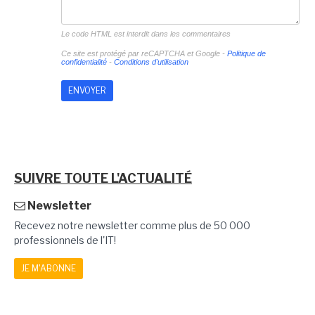
Le code HTML est interdit dans les commentaires
Ce site est protégé par reCAPTCHA et Google -
Politique de
confidentialité
-
Conditions d'utilisation
SUIVRE TOUTE L'ACTUALITÉ
Newsletter
Recevez notre newsletter comme plus de 50 000
professionnels de l'IT!
JE M'ABONNE