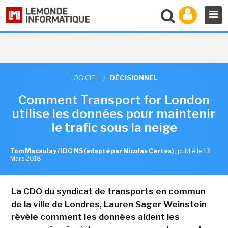
LOGICIEL
/
DÉCISIONNEL
Comment Transport for London
utilise les données pour maintenir
le trafic sous la neige
Tom Macaulay / IDG NS (adapté par Nicolas Certes)
,
publié le 13
Mars 2018
La CDO du syndicat de transports en commun
de la ville de Londres, Lauren Sager Weinstein
révèle comment les données aident les