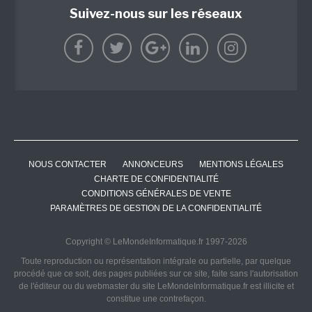
Suivez-nous sur les réseaux
NOUS CONTACTER
ANNONCEURS
MENTIONS LÉGALES
CHARTE DE CONFIDENTIALITÉ
CONDITIONS GÉNÉRALES DE VENTE
PARAMÈTRES DE GESTION DE LA CONFIDENTIALITÉ
Copyright © LeMondeInformatique.fr 1997-2026
Toute reproduction ou représentation intégrale ou partielle, par quelque
procédé que ce soit, des pages publiées sur ce site, faite sans l'autorisation
de l'éditeur ou du webmaster du site LeMondeInformatique.fr est illicite et
constitue une contrefaçon.