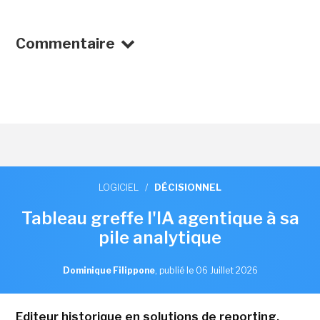
Commentaire
LOGICIEL
/
DÉCISIONNEL
Tableau greffe l'IA agentique à sa
pile analytique
Dominique Filippone
,
publié le 06 Juillet 2026
Editeur historique en solutions de reporting,