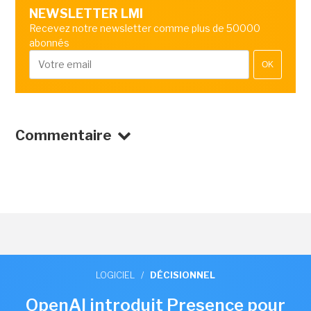
NEWSLETTER LMI
Recevez notre newsletter comme plus de 50000
abonnés
OK
Commentaire
LOGICIEL
/
DÉCISIONNEL
OpenAI introduit Presence pour