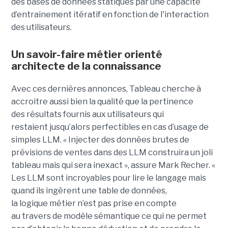
des bases de données statiques par une capacité
d’entrainement itératif en fonction de l'interaction
des utilisateurs.
Un savoir-faire métier orienté
architecte de la connaissance
Avec ces dernières annonces, Tableau cherche à
a
ccroitre aussi bien la qualité que la pertinence
des
résultats fournis aux utilisateurs qui
restai
ent
jusqu’alors perfectible
s
en cas d’usage de
simples LLM.
« Injecter
des données brutes de
prévisions de ventes dans des LLM construira un joli
tableau mais qui sera inexact », assure Mark Recher. «
Les LLM sont incroyables pour lire le langage mais
quand ils ingèrent une table de données,
la
logique
métier n’est pas
prise
en compte
au travers de modèle sémantique ce qui ne permet