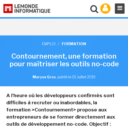
EMPLOI
/
FORMATION
Contournement, une formation
pour maîtriser les outils no-code
Maryse Gros
,
publié le 01 Juillet 2019
A l'heure où les développeurs confirmés sont
difficiles à recruter ou inabordables, la
formation >Contournement> propose aux
entrepreneurs de se former directement aux
outils de développement no-code. Objectif :