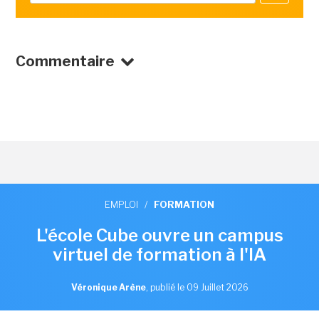
Commentaire
EMPLOI
/
FORMATION
L'école Cube ouvre un campus
virtuel de formation à l'IA
Véronique Arène
,
publié le 09 Juillet 2026