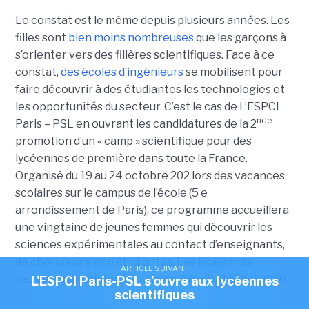
Le constat est le même depuis plusieurs années. Les
filles sont
bien moins nombreuses
que les garçons à
s’orienter vers des filières scientifiques. Face à ce
constat,
des écoles d’ingénieurs
se mobilisent pour
faire découvrir à des étudiantes les technologies et
les opportunités du secteur. C’est le cas de L’ESPCI
nde
Paris – PSL en ouvrant les candidatures de la 2
promotion d’un « camp » scientifique pour des
lycéennes de première dans toute la France.
Organisé du 19 au 24 octobre 202 lors des vacances
scolaires sur le campus de l’école (5 e
arrondissement de Paris), ce programme accueillera
une vingtaine de jeunes femmes qui découvrir les
sciences expérimentales au contact d’enseignants,
de chercheurs et d’étudiantes. Les lycéennes
ARTICLE SUIVANT
peuvent candidater jusqu'au vendredi 31 juillet 2026.
L'ESPCI Paris-PSL s'ouvre aux lycéennes
scientifiques