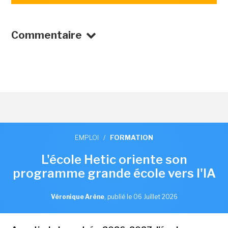
Commentaire
EMPLOI
/
FORMATION
L'école Hetic oriente son
programme grande école vers l'IA
Véronique Arène
,
publié le 06 Juillet 2026