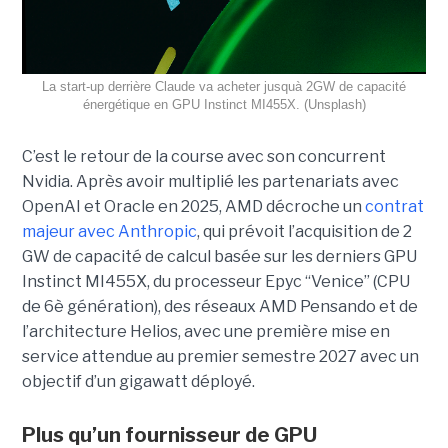
La start-up derrière Claude va acheter jusquà 2GW de capacité
énergétique en GPU Instinct MI455X. (Unsplash)
C’est le retour de la course avec son concurrent
Nvidia.
Après avoir multiplié les partenariats avec
OpenAI et Oracle en 2025, AMD décroche un
contrat
majeur avec Anthropic
, qui prévoit l’acquisition de 2
GW de capacité de calcul basée sur les derniers GPU
Instinct MI455X, du
processeur
Epyc
“Venice” (CPU
de 6è génération), des réseaux
AMD Pensando
et de
l’architecture Helios, avec une première mise en
service attendue au premier semestre 2027 avec un
objectif d’un gigawatt déployé.
Plus qu’un fournisseur de GPU