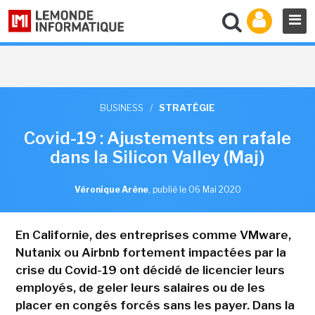
BUSINESS
/
STRATÉGIE
Covid-19 : Ajustements en rafale
dans la Silicon Valley (Maj)
Véronique Arène
,
publié le 06 Mai 2020
En Californie, des entreprises comme VMware,
Nutanix ou Airbnb fortement impactées par la
crise du Covid-19 ont décidé de licencier leurs
employés, de geler leurs salaires ou de les
placer en congés forcés sans les payer. Dans la