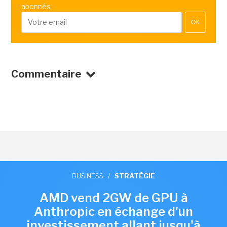
abonnés
OK
Commentaire
BUSINESS
/
STRATÉGIE
AMD vend 2GW de GPU à
Anthropic en échange d'un
investissement allant jusqu'à