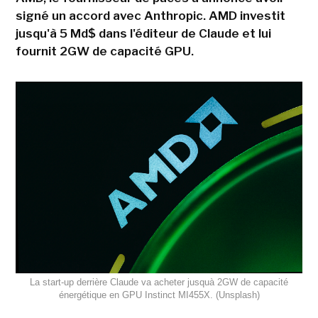
signé un accord avec Anthropic. AMD investit
jusqu'à 5 Md$ dans l'éditeur de Claude et lui
fournit 2GW de capacité GPU.
La start-up derrière Claude va acheter jusquà 2GW de capacité
énergétique en GPU Instinct MI455X. (Unsplash)