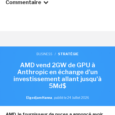
Commentaire
BUSINESS
/
STRATÉGIE
AMD vend 2GW de GPU à
Anthropic en échange d'un
investissement allant jusqu'à
5Md$
Elgodjam Hanna
,
publié le 24 Juillet 2026
AMD, le fournisseur de puces a annoncé avoir