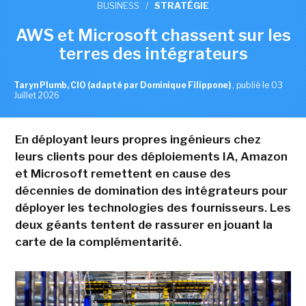
BUSINESS
/
STRATÉGIE
AWS et Microsoft chassent sur les
terres des intégrateurs
Taryn Plumb, CIO (adapté par Dominique Filippone)
,
publié le 03
Juillet 2026
En déployant leurs propres ingénieurs chez
leurs clients pour des déploiements IA, Amazon
et Microsoft remettent en cause des
décennies de domination des intégrateurs pour
déployer les technologies des fournisseurs. Les
deux géants tentent de rassurer en jouant la
carte de la complémentarité.