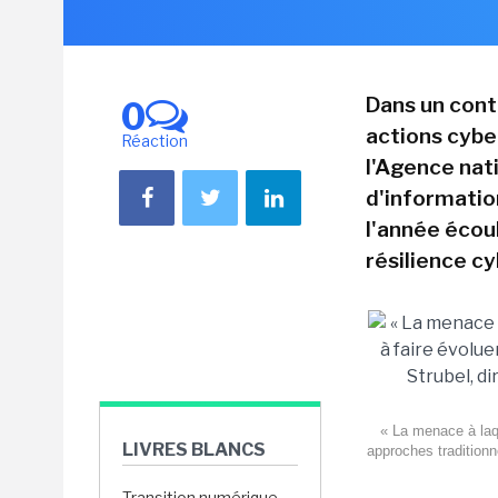
Dans un con
0
actions cyber
Réaction
l'Agence nat
d'information
l'année écoul
résilience c
« La menace à laqu
LIVRES BLANCS
approches traditionn
Transition numérique