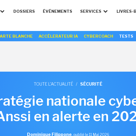
DOSSIERS
ÉVÉNEMENTS
SERVICES
LIVRES-
ARTE BLANCHE
ACCÉLERATEUR IA
CYBERCOACH
TESTS
TOUTE L'ACTUALITÉ
/
SÉCURITÉ
tratégie nationale cybe
'Anssi en alerte en 20
Dominique Filippone
,
publié le 11 Mai 2026