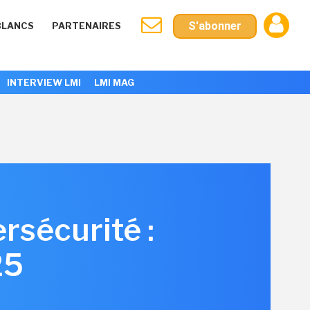
S'abonner
BLANCS
PARTENAIRES
INTERVIEW LMI
LMI MAG
rsécurité :
25