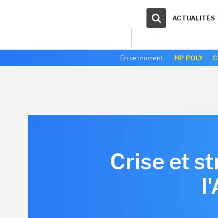
ACTUALITÉS
En ce moment :
HP POLY
C
Crise et s
l