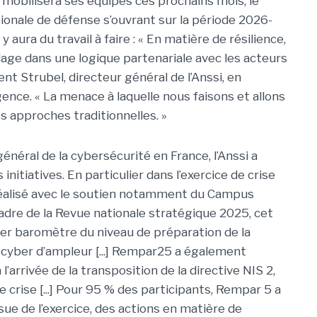
i mobilisera ses équipes ces prochains mois, le
tionale de défense s’ouvrant sur la période 2026-
y aura du travail à faire : « En matière de résilience,
llage dans une logique partenariale avec les acteurs
nt Strubel, directeur général de l’Anssi, en
ence. « La menace à laquelle nous faisons et allons
os approches traditionnelles. »
général de la cybersécurité en France, l’Anssi a
nitiatives. En particulier dans l’exercice de crise
éalisé avec le soutien notamment du Campus
 cadre de la Revue nationale stratégique 2025, cet
ier baromètre du niveau de préparation de la
e cyber d’ampleur [...] Rempar25 a également
’arrivée de la transposition de la directive NIS 2,
 crise [...] Pour 95 % des participants, Rempar 5 a
ssue de l’exercice, des actions en matière de