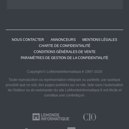
NOUS CONTACTER
ANNONCEURS
MENTIONS LÉGALES
CHARTE DE CONFIDENTIALITÉ
CONDITIONS GÉNÉRALES DE VENTE
PARAMÈTRES DE GESTION DE LA CONFIDENTIALITÉ
Copyright © LeMondeInformatique.fr 1997-2026
Toute reproduction ou représentation intégrale ou partielle, par quelque
procédé que ce soit, des pages publiées sur ce site, faite sans l'autorisation
de l'éditeur ou du webmaster du site LeMondeInformatique.fr est illicite et
constitue une contrefaçon.