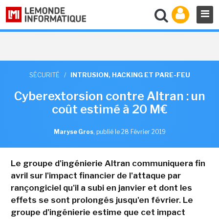
SÉCURITÉ
/
INTRUSION, HACKING ET PARE-FEU
Cyberextorsion contre Altran : un
coût estimé à 20 M€
Maryse Gros
,
publié le 28 Février 2019
Le groupe d'ingénierie Altran communiquera fin
avril sur l'impact financier de l'attaque par
rançongiciel qu'il a subi en janvier et dont les
effets se sont prolongés jusqu'en février. Le
groupe d'ingénierie estime que cet impact