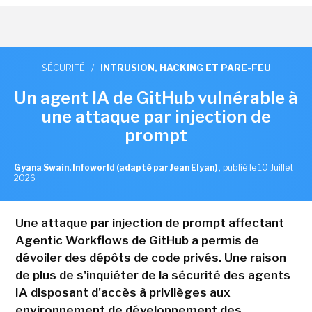
SÉCURITÉ
/
INTRUSION, HACKING ET PARE-FEU
Un agent IA de GitHub vulnérable à
une attaque par injection de
prompt
Gyana Swain, Infoworld (adapté par Jean Elyan)
,
publié le 10 Juillet
2026
Une attaque par injection de prompt affectant
Agentic Workflows de GitHub a permis de
dévoiler des dépôts de code privés. Une raison
de plus de s'inquiéter de la sécurité des agents
IA disposant d'accès à privilèges aux
environnement de développement des