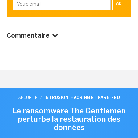
OK
Commentaire
SÉCURITÉ
/
INTRUSION, HACKING ET PARE-FEU
Le ransomware The Gentlemen
perturbe la restauration des
données