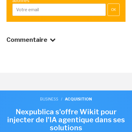
abonnés
OK
Commentaire
BUSINESS
/
ACQUISITION
Nexpublica s'offre Wikit pour
injecter de l'IA agentique dans ses
solutions