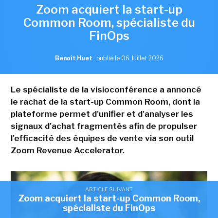
Zoom acquiert la start-up
Common Room, spécialiste du
FinOps
Benoît Huet
,
publié le 06 Juillet 2026
Le spécialiste de la visioconférence a annoncé
le rachat de la start-up Common Room, dont la
plateforme permet d'unifier et d'analyser les
signaux d'achat fragmentés afin de propulser
l'efficacité des équipes de vente via son outil
Zoom Revenue Accelerator.
ARTICLE SUIVANT
Zoom acquiert la start-up Common Room,
spécialiste du FinOps