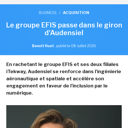
BUSINESS
/
ACQUISITION
Le groupe EFIS passe dans le giron
d'Audensiel
Benoît Huet
,
publié le 08 Juillet 2026
En rachetant le groupe EFIS et ses deux filiales
iTekway, Audensiel se renforce dans l'ingénierie
aéronautique et spatiale et accélère son
engagement en faveur de l'inclusion par le
numérique.