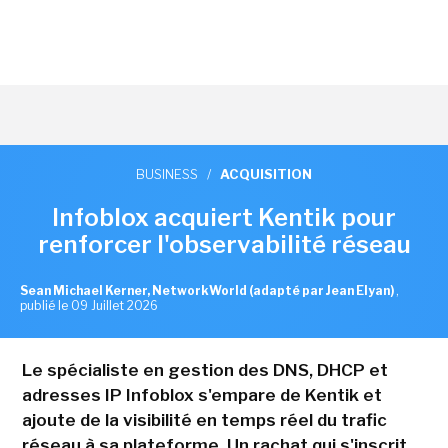
BUSINESS
/
ACQUISITION
Infoblox acquiert Kentik pour
renforcer l'observabilité réseau
Sean Michael Kerner, NetworkWorld (adapté par Jean Elyan)
,
publié le 09 Juillet 2026
Le spécialiste en gestion des DNS, DHCP et
adresses IP Infoblox s'empare de Kentik et
ajoute de la visibilité en temps réel du trafic
réseau à sa plateforme. Un rachat qui s'inscrit