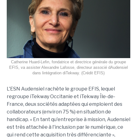
Catherine Huard-Lefin, fondatrice et directrice générale du groupe
EFIS, va assister Alexandre Lafosse, directeur associé dAudensiel
dans lintégration diTekway. (Crédit EFIS)
L'ESN Audensiel rachète le groupe EFIS, lequel
regroupe iTekway Occitanie et iTekway Île-de-
France, deux sociétés adaptées qui emploient des
collaborateurs (environ 75 %) en situation de
handicap. « En tant qu'entreprise à mission, Audensiel
est très attachée à l'inclusion par le numérique, ce
qui rend cette acquisition très différenciante »,