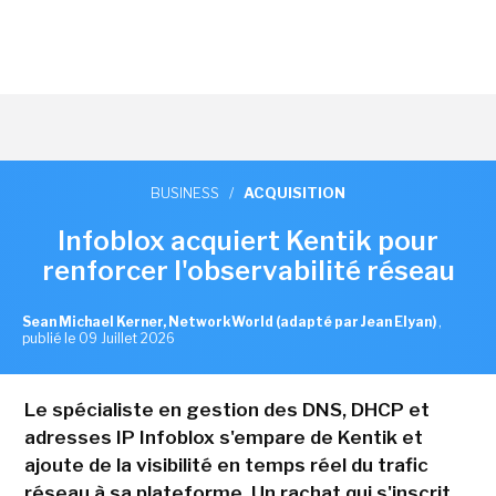
BUSINESS
/
ACQUISITION
Infoblox acquiert Kentik pour
renforcer l'observabilité réseau
Sean Michael Kerner, NetworkWorld (adapté par Jean Elyan)
,
publié le 09 Juillet 2026
Le spécialiste en gestion des DNS, DHCP et
adresses IP Infoblox s'empare de Kentik et
ajoute de la visibilité en temps réel du trafic
réseau à sa plateforme. Un rachat qui s'inscrit