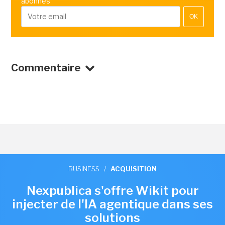
abonnés
OK
Commentaire
BUSINESS
/
ACQUISITION
Nexpublica s'offre Wikit pour
injecter de l'IA agentique dans ses
solutions