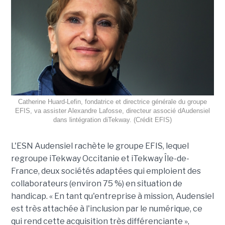
Catherine Huard-Lefin, fondatrice et directrice générale du groupe
EFIS, va assister Alexandre Lafosse, directeur associé dAudensiel
dans lintégration diTekway. (Crédit EFIS)
L'ESN Audensiel rachète le groupe EFIS, lequel
regroupe iTekway Occitanie et iTekway Île-de-
France, deux sociétés adaptées qui emploient des
collaborateurs (environ 75 %) en situation de
handicap. « En tant qu'entreprise à mission, Audensiel
est très attachée à l'inclusion par le numérique, ce
qui rend cette acquisition très différenciante »,