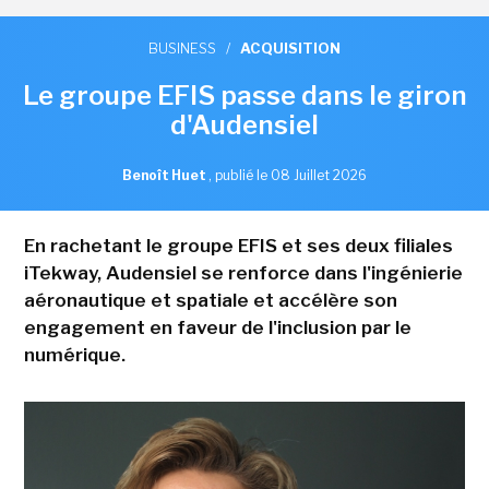
BUSINESS
/
ACQUISITION
Le groupe EFIS passe dans le giron
d'Audensiel
Benoît Huet
,
publié le 08 Juillet 2026
En rachetant le groupe EFIS et ses deux filiales
iTekway, Audensiel se renforce dans l'ingénierie
aéronautique et spatiale et accélère son
engagement en faveur de l'inclusion par le
numérique.