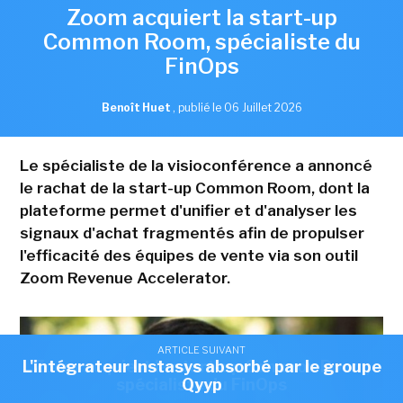
Zoom acquiert la start-up
Common Room, spécialiste du
FinOps
Benoît Huet
,
publié le 06 Juillet 2026
Le spécialiste de la visioconférence a annoncé
le rachat de la start-up Common Room, dont la
plateforme permet d'unifier et d'analyser les
signaux d'achat fragmentés afin de propulser
l'efficacité des équipes de vente via son outil
Zoom Revenue Accelerator.
ARTICLE SUIVANT
ARTICLE SUIVANT
L'intégrateur Instasys absorbé par le groupe
Zoom acquiert la start-up Common Room,
spécialiste du FinOps
Qyyp