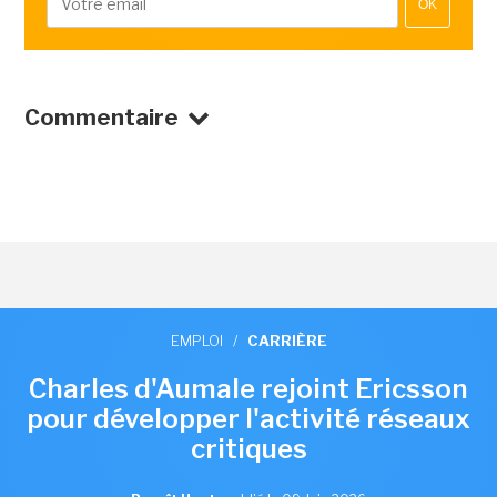
OK
Commentaire
EMPLOI
/
CARRIÈRE
Charles d'Aumale rejoint Ericsson
pour développer l'activité réseaux
critiques