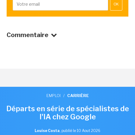
OK
Commentaire
EMPLOI
/
CARRIÈRE
Départs en série de spécialistes de
l'IA chez Google
Louise Costa
,
publié le 10 Aout 2026