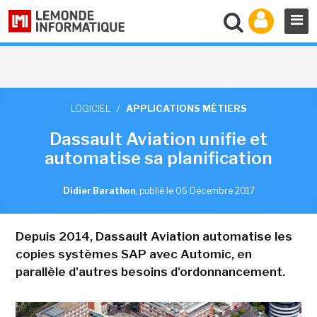
LOGICIEL
/
APPLICATIONS MÉTIERS
Dassault Aviation unifie et
automatise sa planification
Didier Barathon
,
publié le 06 Décembre 2017
Depuis 2014, Dassault Aviation automatise les
copies systèmes SAP avec Automic, en
parallèle d'autres besoins d'ordonnancement.