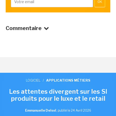
OK
Commentaire
LOGICIEL
/
APPLICATIONS MÉTIERS
Les attentes divergent sur les SI
produits pour le luxe et le retail
Emmanuelle Delsol
,
publié le 24 Avril 2026