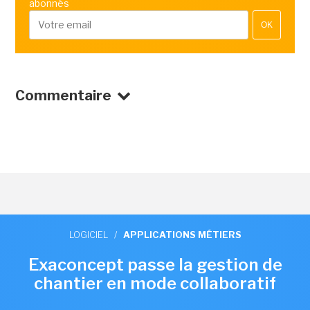
abonnés
OK
Commentaire
LOGICIEL
/
APPLICATIONS MÉTIERS
Exaconcept passe la gestion de
chantier en mode collaboratif