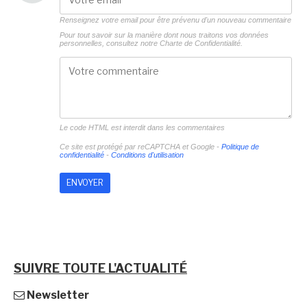
Renseignez votre email pour être prévenu d'un nouveau commentaire
Pour tout savoir sur la manière dont nous traitons vos données
personnelles, consultez notre
Charte de Confidentialité.
Le code HTML est interdit dans les commentaires
Ce site est protégé par reCAPTCHA et Google -
Politique de
confidentialité
-
Conditions d'utilisation
SUIVRE TOUTE L'ACTUALITÉ
Newsletter