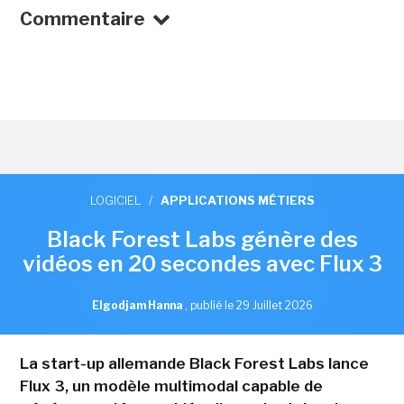
Commentaire
LOGICIEL
/
APPLICATIONS MÉTIERS
Black Forest Labs génère des
vidéos en 20 secondes avec Flux 3
Elgodjam Hanna
,
publié le 29 Juillet 2026
La start-up allemande Black Forest Labs lance
Flux 3, un modèle multimodal capable de