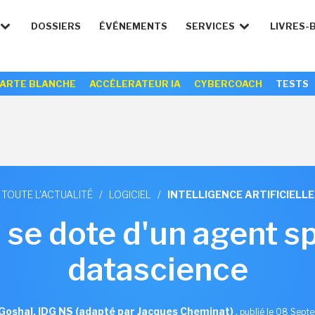
DOSSIERS
ÉVÉNEMENTS
SERVICES
LIVRES-
ARTE BLANCHE
ACCÉLERATEUR IA
CYBERCOACH
TESTS
TOUTE L'ACTUALITÉ
/
LOGICIEL
/
INTELLIGENCE ARTIFICIELLE
 se dote d'un agent sp
datascience
Goshal, IDG NS (adapté par Jacques Cheminat)
,
publié le 08 Sep