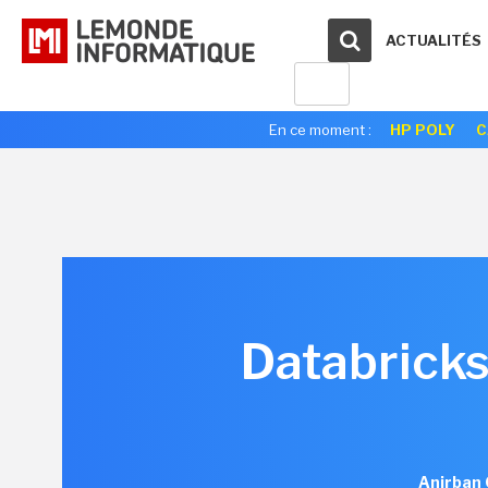
ACTUALITÉS
En ce moment :
HP POLY
C
Databricks
Anirban 