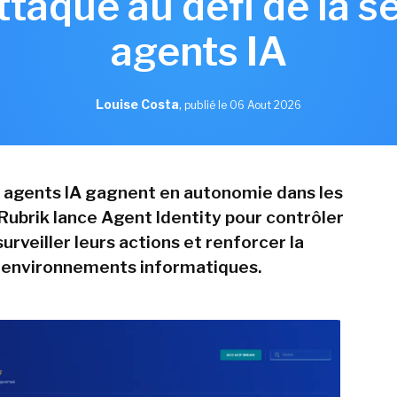
ttaque au défi de la s
agents IA
Louise Costa
,
publié le 06 Aout 2026
s agents IA gagnent en autonomie dans les
 Rubrik lance Agent Identity pour contrôler
surveiller leurs actions et renforcer la
 environnements informatiques.