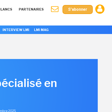
S'abonner
BLANCS
PARTENAIRES
INTERVIEW LMI
LMI MAG
écialisé en
tembre 2025