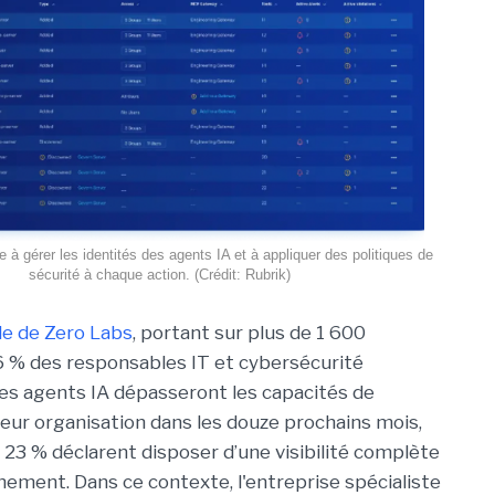
e à gérer les identités des agents IA et à appliquer des politiques de
sécurité à chaque action. (Crédit: Rubrik)
e de Zero Labs
, portant
sur plus de 1 600
 % des responsables IT et cybersécurité
es agents IA dépasseront les capacités de
leur organisation dans les douze prochains mois,
s 23 % déclarent disposer d’une visibilité complète
onnement.
Dans ce contexte, l'entreprise spécialiste