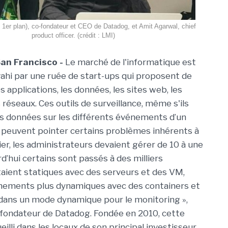
 1er plan), co-fondateur et CEO de Datadog, et Amit Agarwal, chief
product officer. (crédit : LMI)
San Francisco -
Le marché de l'informatique est
vahi par une ruée de start-ups qui proposent de
s applications, les données, les sites web, les
 réseaux. Ces outils de surveillance, même s'ils
s données sur les différents événements d’un
 peuvent pointer certains problèmes inhérents à
r, les administrateurs devaient gérer de 10 à une
d’hui certains sont passés à des milliers
taient statiques avec des serveurs et des VM,
onnements plus dynamiques avec des containers et
 dans un mode dynamique pour le monitoring »,
cofondateur de Datadog. Fondée en 2010, cette
lli dans les locaux de son principal investisseur,