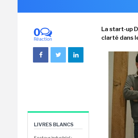
La start-up 
0
clarté dans 
Réaction
LIVRES BLANCS
Secteur industriel :