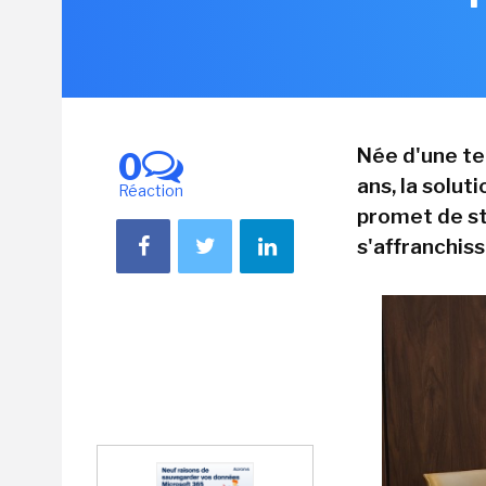
Née d'une te
0
ans, la solu
Réaction
promet de st
s'affranchiss