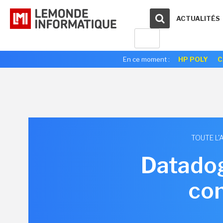
ACTUALITÉS
En ce moment :
HP POLY
C
TOUTE L'
Datadog
con