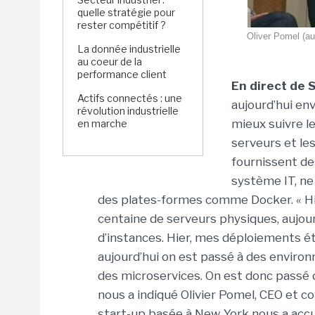
quelle stratégie pour
rester compétitif ?
Oliver Pomel (au
La donnée industrielle
au coeur de la
performance client
En direct de 
Actifs connectés : une
aujourd’hui en
révolution industrielle
mieux suivre le
en marche
serveurs et les
fournissent de
système IT, ne
des plates-formes comme Docker. « Hie
centaine de serveurs physiques, aujour
d’instances. Hier, mes déploiements é
aujourd’hui on est passé à des envir
des microservices. On est donc passé
nous a indiqué Olivier Pomel, CEO et 
start-up basée à New York nous a accuei