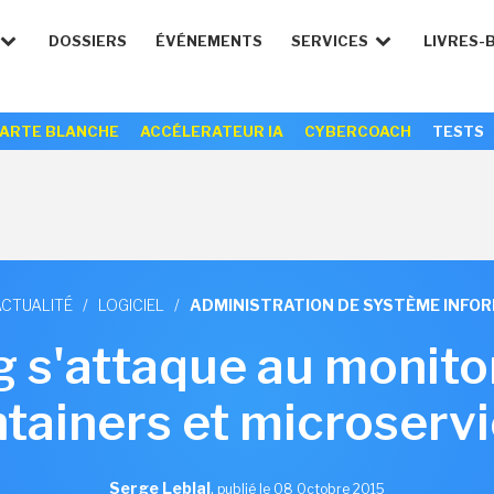
DOSSIERS
ÉVÉNEMENTS
SERVICES
LIVRES-
ARTE BLANCHE
ACCÉLERATEUR IA
CYBERCOACH
TESTS
ACTUALITÉ
/
LOGICIEL
/
ADMINISTRATION DE SYSTÈME INFO
 s'attaque au monito
tainers et microserv
Serge Leblal
,
publié le 08 Octobre 2015