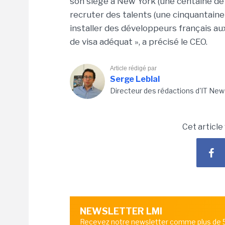
son siège à New York (une centaine de 
recruter des talents (une cinquantaine
installer des développeurs français au
de visa adéquat », a précisé le CEO.
Article rédigé par
Serge Leblal
Directeur des rédactions d'IT New
Cet article
NEWSLETTER LMI
Recevez notre newsletter comme plus de