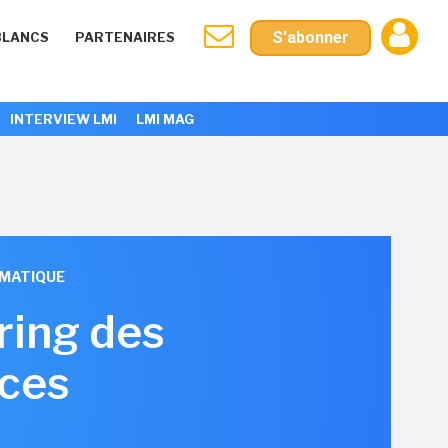
S'abonner
BLANCS
PARTENAIRES
INTERVIEW LMI
LMI MAG
RMATIQUE
ring des
ices