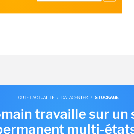
TOUTE L'ACTUALITÉ
/
DATACENTER
/
STOCKAGE
ain travaille sur un
permanent multi-état