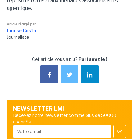
reprise (RTO) face aux menaces associées à l'IA
agentique.
Article rédigé par
Louise Costa
Journaliste
Cet article vous a plu?
Partagez le !
NEWSLETTER LMI
Recevez notre newsletter comme plus de 50000
abonnés
OK