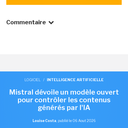
Commentaire
LOGICIEL
/
INTELLIGENCE ARTIFICIELLE
Mistral dévoile un modèle ouvert
pour contrôler les contenus
générés par l'IA
Louise Costa
,
publié le 06 Aout 2026