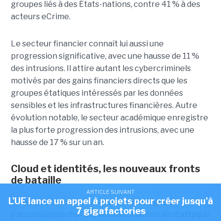
groupes liés à des États-nations, contre 41 % à des
acteurs eCrime.
Le secteur financier connaît lui aussi une
progression significative, avec une hausse de 11 %
des intrusions. Il attire autant les cybercriminels
motivés par des gains financiers directs que les
groupes étatiques intéressés par les données
sensibles et les infrastructures financières. Autre
évolution notable, le secteur académique enregistre
la plus forte progression des intrusions, avec une
hausse de 17 % sur un an.
Cloud et identités, les nouveaux fronts
de bataille
ARTICLE SUIVANT
L'UE lance un appel à projets pour créer jusqu'à
Cette pression sur les secteurs stratégiques
7 gigafactories
s’accompagne d’un déplacement du terrain d’attaque