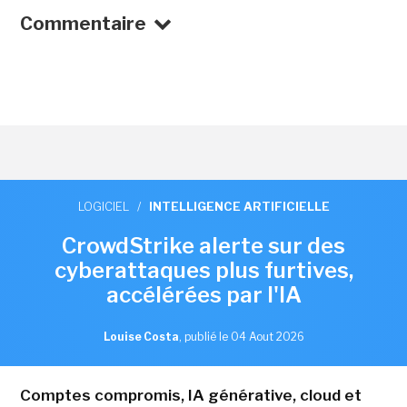
Commentaire
LOGICIEL
/
INTELLIGENCE ARTIFICIELLE
CrowdStrike alerte sur des
cyberattaques plus furtives,
accélérées par l'IA
Louise Costa
,
publié le 04 Aout 2026
Comptes compromis, IA générative, cloud et