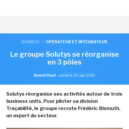
BUSINESS
/
OPÉRATEUR ET INTÉGRATEUR
Le groupe Solutys se réorganise
en 3 pôles
Benoît Huet
,
publié le 30 Juin 2026
Solutys réorganise ses activités autour de trois
business units. Pour piloter sa division
Traçabilité, le groupe recrute Frédéric Bismuth,
un expert du secteur.