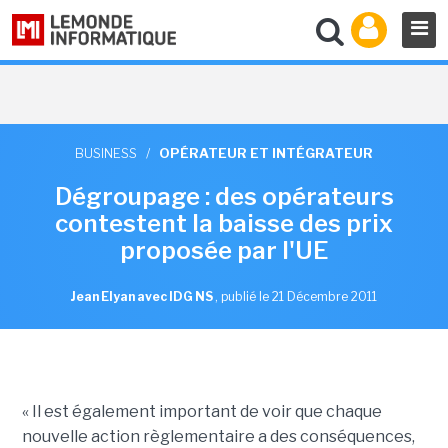
BUSINESS
/
OPÉRATEUR ET INTÉGRATEUR
Dégroupage : des opérateurs
contestent la baisse des prix
proposée par l'UE
Jean Elyan avec IDG NS
,
publié le 21 Décembre 2011
« Il est également important de voir que chaque
nouvelle action règlementaire a des conséquences,