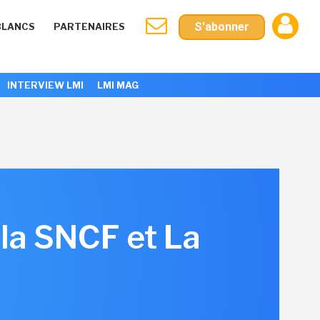
S'abonner
BLANCS
PARTENAIRES
INTERVIEW LMI
LMI MAG
 la SNCF et La