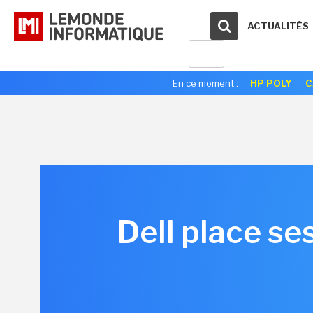
ACTUALITÉS
En ce moment :
HP POLY
C
Dell place se