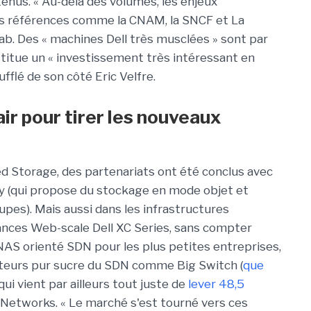
tenus. « Au-delà des volumes, les enjeux
es références comme la CNAM, la SNCF et La
ab. Des « machines Dell très musclées » sont par
stitue un « investissement très intéressant en
fflé de son côté Eric Velfre.
ir pour tirer les nouveaux
ed Storage, des partenariats ont été conclus avec
y (qui propose du stockage en mode objet et
upes). Mais aussi dans les infrastructures
liances Web-scale Dell XC Series, sans compter
NAS orienté SDN pour les plus petites entreprises,
teurs pur sucre du SDN comme Big Switch (
que
qui vient par ailleurs tout juste de
lever 48,5
Networks. « Le marché s'est tourné vers ces