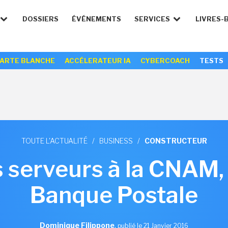
DOSSIERS
ÉVÉNEMENTS
SERVICES
LIVRES-
ARTE BLANCHE
ACCÉLERATEUR IA
CYBERCOACH
TESTS
TOUTE L'ACTUALITÉ
/
BUSINESS
/
CONSTRUCTEUR
s serveurs à la CNAM,
Banque Postale
Dominique Filippone
,
publié le 21 Janvier 2016