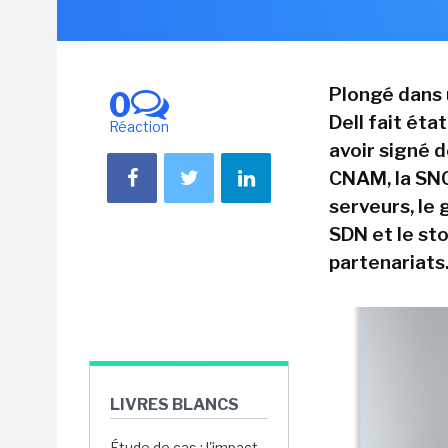
Plongé dans u
0
Dell fait ét
Réaction
avoir signé 
CNAM, la SNC
serveurs, le
SDN et le sto
partenariats
LIVRES BLANCS
Étude de cas : l'impact