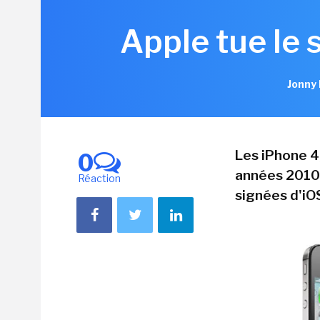
Apple tue le 
Jonny 
Les iPhone 4
0
années 2010,
Réaction
signées d'iO