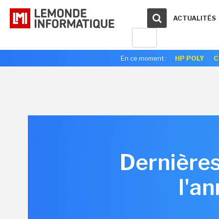
ACTUALITÉS
En ce moment :
HP POLY
C
Dernières
l'an