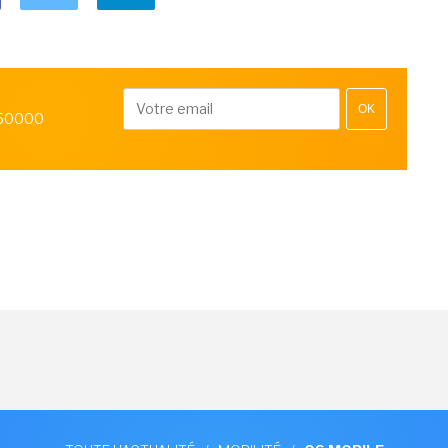
OK
 50000