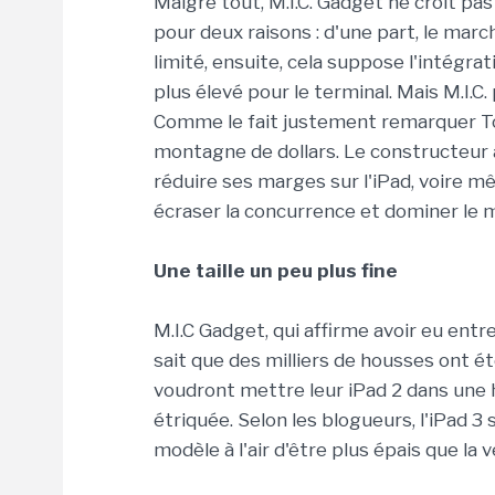
Malgré tout, M.I.C. Gadget ne croit pas
pour deux raisons : d'une part, le mar
limité, ensuite, cela suppose l'intégr
plus élevé pour le terminal. Mais M.I.C
Comme le fait justement remarquer To
montagne de dollars. Le constructeur 
réduire ses marges sur l'iPad, voire m
écraser la concurrence et dominer le m
Une taille un peu plus fine
M.I.C Gadget, qui affirme avoir eu entr
sait que des milliers de housses ont é
voudront mettre leur iPad 2 dans une 
étriquée. Selon les blogueurs, l'iPad 3
modèle à l'air d'être plus épais que la v