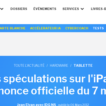
DOSSIERS
ÉVÉNEMENTS
SERVICES
LIVRES-
ARTE BLANCHE
ACCÉLERATEUR IA
CYBERCOACH
TESTS
TOUTE L'ACTUALITÉ
/
HARDWARE
/
TABLETTE
 spéculations sur l'iP
nonce officielle du 7
Jean Elyan avec IDG NS
,
publié le 06 Mars 2012