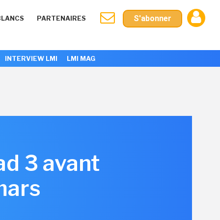
S'abonner
BLANCS
PARTENAIRES
INTERVIEW LMI
LMI MAG
ad 3 avant
 mars