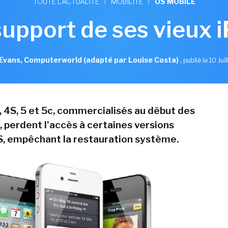
TOUTE L'ACTUALITÉ
/
MOBILITÉ
/
OS MOBILE
support de ses vieux 
Evans, Computerworld (adapté par Louise Costa)
,
publié le 10 Jui
, 4S, 5 et 5c, commercialisés au début des
 perdent l'accès à certaines versions
S, empêchant la restauration système.