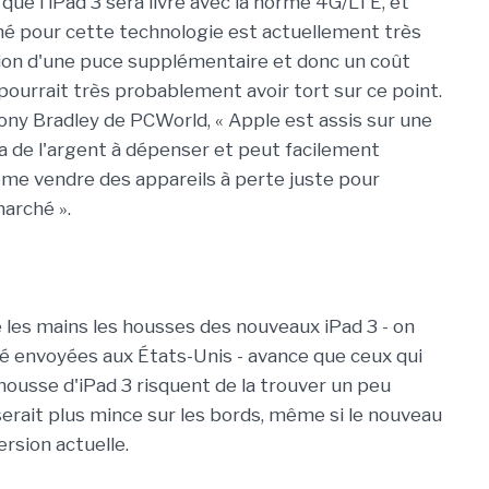
 que l'iPad 3 sera livré avec la norme 4G/LTE, et
ché pour cette technologie est actuellement très
ation d'une puce supplémentaire et donc un coût
. pourrait très probablement avoir tort sur ce point.
ny Bradley de PCWorld, « Apple est assis sur une
a de l'argent à dépenser et peut facilement
ême vendre des appareils à perte juste pour
arché ».
e les mains les housses des nouveaux iPad 3 - on
té envoyées aux États-Unis - avance que ceux qui
housse d'iPad 3 risquent de la trouver un peu
 serait plus mince sur les bords, même si le nouveau
ersion actuelle.