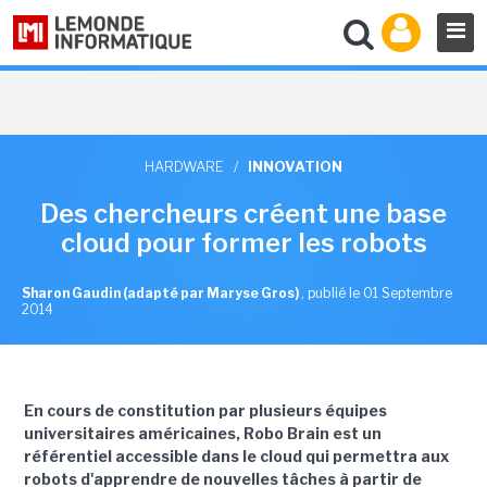
HARDWARE
/
INNOVATION
Des chercheurs créent une base
cloud pour former les robots
Sharon Gaudin (adapté par Maryse Gros)
,
publié le 01 Septembre
2014
En cours de constitution par plusieurs équipes
universitaires américaines, Robo Brain est un
référentiel accessible dans le cloud qui permettra aux
robots d'apprendre de nouvelles tâches à partir de