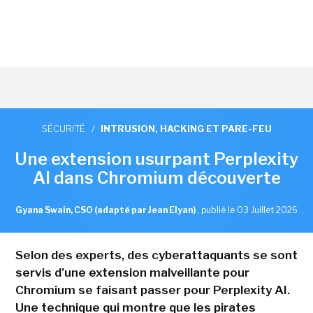
SÉCURITÉ
/
INTRUSION, HACKING ET PARE-FEU
Une extension usurpant Perplexity
AI dans Chromium découverte
Gyana Swain, CSO (adapté par Jean Elyan)
,
publié le 03 Juillet 2026
Selon des experts, des cyberattaquants se sont
servis d'une extension malveillante pour
Chromium se faisant passer pour Perplexity AI.
Une technique qui montre que les pirates