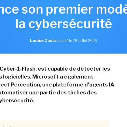
nce son premier modè
la cybersécurité
Louise Costa
,
publié le 29 Juillet 2026
Cyber-1-Flash, est capable de détecter les
s logicielles. Microsoft a également
ect Perception, une plateforme d'agents IA
utomatiser une partie des tâches des
ybersécurité.