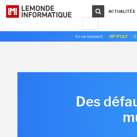
ACTUALITÉS
En ce moment :
HP POLY
C
Des défau
mu