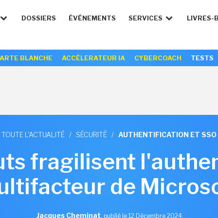
DOSSIERS
ÉVÉNEMENTS
SERVICES
LIVRES-
ARTE BLANCHE
ACCÉLERATEUR IA
CYBERCOACH
TESTS
TOUTE L'ACTUALITÉ
/
SÉCURITÉ
/
AUTHENTIFICATION ET SSO
ts fragilisent l'authen
ltifacteur de Micros
Jacques Cheminat
,
publié le 12 Décembre 2024