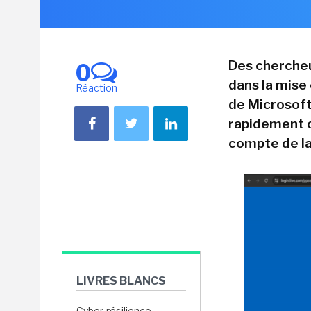
Des chercheu
0
dans la mise
Réaction
de Microsoft
rapidement c
compte de la
LIVRES BLANCS
Cyber-résilience