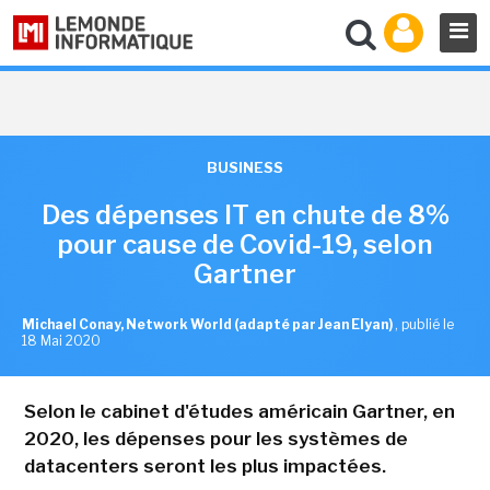
BUSINESS
Des dépenses IT en chute de 8%
pour cause de Covid-19, selon
Gartner
Michael Conay, Network World (adapté par Jean Elyan)
,
publié le
18 Mai 2020
Selon le cabinet d'études américain Gartner, en
2020, les dépenses pour les systèmes de
datacenters seront les plus impactées.