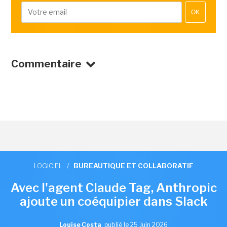
OK
Commentaire
LOGICIEL
/
BUREAUTIQUE ET COLLABORATIF
Avec l'agent Claude Tag, Anthropic
ajoute un coéquipier dans Slack
Louise Costa
,
publié le 25 Juin 2026