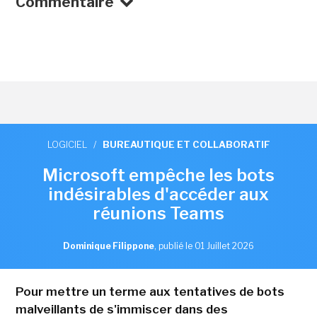
Commentaire
LOGICIEL
/
BUREAUTIQUE ET COLLABORATIF
Microsoft empêche les bots
indésirables d'accéder aux
réunions Teams
Dominique Filippone
,
publié le 01 Juillet 2026
Pour mettre un terme aux tentatives de bots
malveillants de s'immiscer dans des