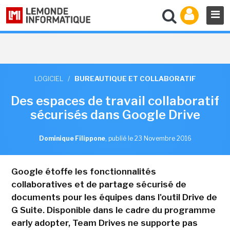
LOGICIEL
/
BUREAUTIQUE ET COLLABORATIF
Des espaces de travail collaboratif
sécurisés dans Google Drive
Dominique Filippone
,
publié le 23 Novembre 2016
Google étoffe les fonctionnalités
collaboratives et de partage sécurisé de
documents pour les équipes dans l'outil Drive de
G Suite. Disponible dans le cadre du programme
early adopter, Team Drives ne supporte pas