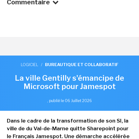
Commentaire
LOGICIEL
/
BUREAUTIQUE ET COLLABORATIF
La ville Gentilly s'émancipe de
Microsoft pour Jamespot
,
publié le 06 Juillet 2026
Dans le cadre de la transformation de son SI, la
ville de du Val-de-Marne quitte Sharepoint pour
le Français Jamespot. Une démarche accélérée