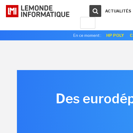
ACTUALITÉS
En ce moment :
HP POLY
C
Des eurodép