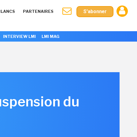
S'abonner
BLANCS
PARTENAIRES
INTERVIEW LMI
LMI MAG
uspension du