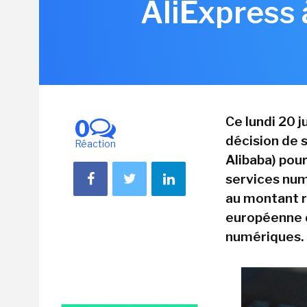
AliExpress 
Ce lundi 20 
0
décision de s
Réaction
Alibaba) pou
services num
au montant re
européenne d
numériques.