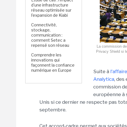
d'une infrastructure
réseau optimisée sur
l'expansion de Kiabi
Connectivité,
stockage,
communication :
comment Setec a
repensé son réseau
La commission des
Privacy Shield si l
Comprendre les
innovations qui
façonnent la confiance
numérique en Europe
Suite à
l'affai
Analytica
, des
commission des
européenne à s
Unis si ce dernier ne respecte pas tota
septembre.
Cet accord-cadre permet aux société