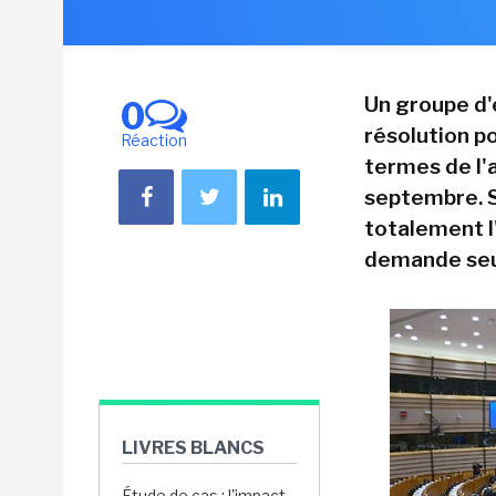
Un groupe d'
0
résolution p
Réaction
termes de l'
septembre. S
totalement l
demande seul
LIVRES BLANCS
Étude de cas : l'impact