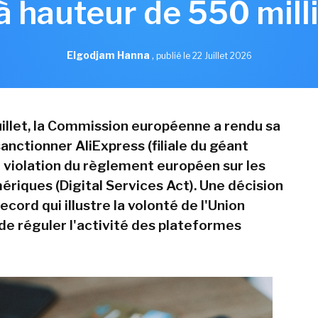
à hauteur de 550 mill
Elgodjam Hanna
,
publié le 22 Juillet 2026
juillet, la Commission européenne a rendu sa
anctionner AliExpress (filiale du géant
r violation du règlement européen sur les
ériques (Digital Services Act). Une décision
cord qui illustre la volonté de l'Union
e réguler l'activité des plateformes