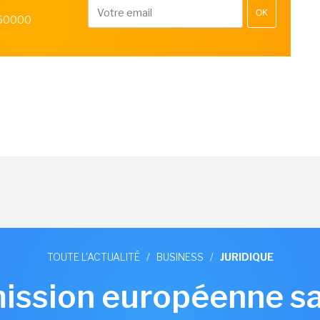
OK
 50000
TOUTE L'ACTUALITÉ
/
BUSINESS
/
JURIDIQUE
ssion européenne s