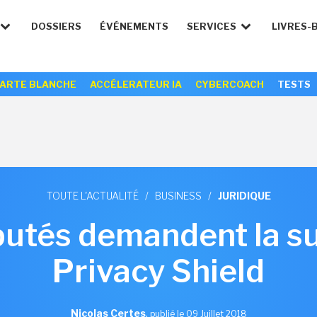
DOSSIERS
ÉVÉNEMENTS
SERVICES
LIVRES-
ARTE BLANCHE
ACCÉLERATEUR IA
CYBERCOACH
TESTS
TOUTE L'ACTUALITÉ
/
BUSINESS
/
JURIDIQUE
utés demandent la s
Privacy Shield
Nicolas Certes
,
publié le 09 Juillet 2018