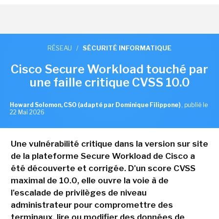
RÉSEAU
/
SÉCURITÉ INFORMATIQUE
Cisco Secure Workload touché par
une faille critique CVSS 10.0
Howard Solomon, CSO (adapté par Dominique Filippone)
,
publié le
22 Mai 2026
Une vulnérabilité critique dans la version sur site
de la plateforme Secure Workload de Cisco a
été découverte et corrigée. D'un score CVSS
maximal de 10.0, elle ouvre la voie à de
l'escalade de privilèges de niveau
administrateur pour compromettre des
terminaux, lire ou modifier des données de