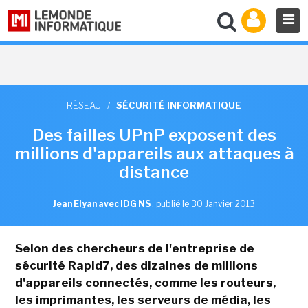
RÉSEAU
/
SÉCURITÉ INFORMATIQUE
Des failles UPnP exposent des
millions d'appareils aux attaques à
distance
Jean Elyan avec IDG NS
,
publié le 30 Janvier 2013
Selon des chercheurs de l'entreprise de
sécurité Rapid7, des dizaines de millions
d'appareils connectés, comme les routeurs,
les imprimantes, les serveurs de média, les