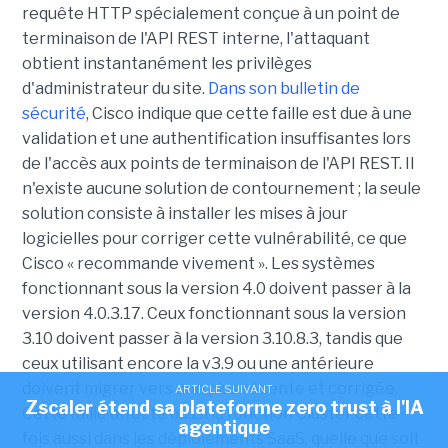
requête HTTP spécialement conçue à un point de
terminaison de l'API REST interne, l'attaquant
obtient instantanément les privilèges
d'administrateur du site.
Dans son bulletin de
sécurité
, Cisco indique que cette faille est due à une
validation et une authentification insuffisantes lors
de l'accès aux points de terminaison de l'API REST. Il
n'existe aucune solution de contournement ; la seule
solution consiste à installer les mises à jour
logicielles pour corriger cette vulnérabilité, ce que
Cisco « recommande vivement ». Les systèmes
fonctionnant sous la version 4.0 doivent passer à la
version 4.0.3.17. Ceux fonctionnant sous la version
3.10 doivent passer à la version 3.10.8.3, tandis que
ceux utilisant encore la v3.9 ou une antérieure
doivent migrer vers une plus récente et corrigée.
ARTICLE SUIVANT
Zscaler étend sa plateforme zero trust à l'IA
Cette faille affecte aussi la fonction Cluster cette
agentique
fois aussi dans les déploiements SaaS, quelle que soit