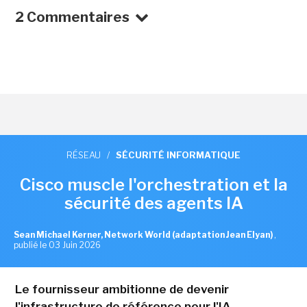
2 Commentaires
RÉSEAU
/
SÉCURITÉ INFORMATIQUE
Cisco muscle l'orchestration et la
sécurité des agents IA
Sean Michael Kerner, Network World (adaptation Jean Elyan)
,
publié le 03 Juin 2026
Le fournisseur ambitionne de devenir
l'infrastructure de référence pour l'IA