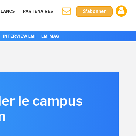
S'abonner
BLANCS
PARTENAIRES
INTERVIEW LMI
LMI MAG
ler le campus
n