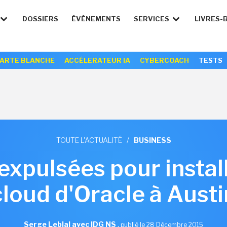
DOSSIERS
ÉVÉNEMENTS
SERVICES
LIVRES-
ARTE BLANCHE
ACCÉLERATEUR IA
CYBERCOACH
TESTS
TOUTE L'ACTUALITÉ
/
BUSINESS
 expulsées pour instal
cloud d'Oracle à Austi
Serge Leblal avec IDG NS
,
publié le 28 Décembre 2015