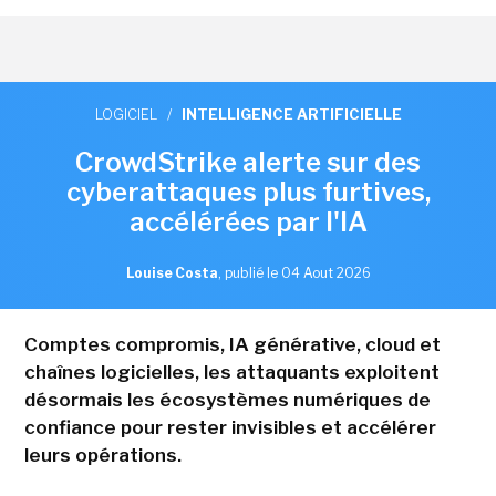
LOGICIEL
/
INTELLIGENCE ARTIFICIELLE
CrowdStrike alerte sur des
cyberattaques plus furtives,
accélérées par l'IA
Louise Costa
,
publié le 04 Aout 2026
Comptes compromis, IA générative, cloud et
chaînes logicielles, les attaquants exploitent
désormais les écosystèmes numériques de
confiance pour rester invisibles et accélérer
leurs opérations.