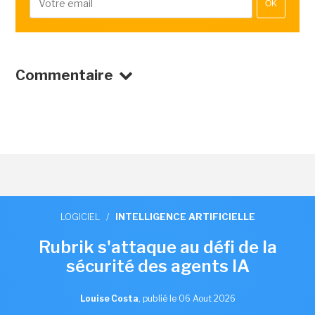
OK
Commentaire
LOGICIEL
/
INTELLIGENCE ARTIFICIELLE
Rubrik s'attaque au défi de la
sécurité des agents IA
Louise Costa
,
publié le 06 Aout 2026