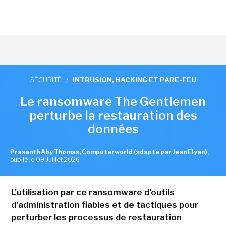
SÉCURITÉ
/
INTRUSION, HACKING ET PARE-FEU
Le ransomware The Gentlemen
perturbe la restauration des
données
Prasanth Aby Thomas, Computerworld (adapté par Jean Elyan)
,
publié le 09 Juillet 2026
L'utilisation par ce ransomware d'outils
d'administration fiables et de tactiques pour
perturber les processus de restauration