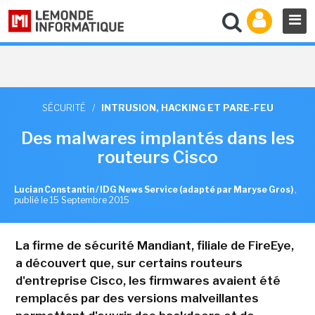
SÉCURITÉ
/
INTRUSION, HACKING ET PARE-FEU
Des malwares implantés dans les
routeurs Cisco
Lucian Constantin / IDG News Service (adapté par Maryse Gros)
,
publié le 15 Septembre 2015
La firme de sécurité Mandiant, filiale de FireEye,
a découvert que, sur certains routeurs
d'entreprise Cisco, les firmwares avaient été
remplacés par des versions malveillantes