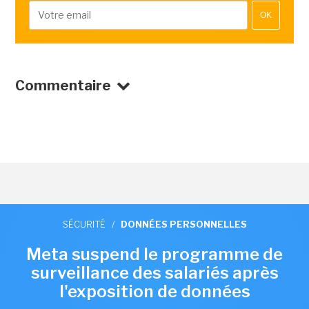
OK
Commentaire
SÉCURITÉ
/
DONNÉES PERSONNELLES
Meta suspend le programme de
surveillance des salariés après
l'exposition de données