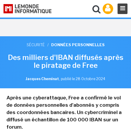
SÉCURITÉ
/
DONNÉES PERSONNELLES
Des milliers d'IBAN diffusés après
le piratage de Free
Jacques Cheminat
,
publié le 28 Octobre 2024
Après une cyberattaque, Free a confirmé le vol
de données personnelles d'abonnés y compris
des coordonnées bancaires. Un cybercriminel a
diffusé un échantillon de 100 000 IBAN sur un
forum.