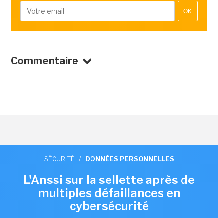
OK
Commentaire
SÉCURITÉ
/
DONNÉES PERSONNELLES
L'Anssi sur la sellette après de
multiples défaillances en
cybersécurité