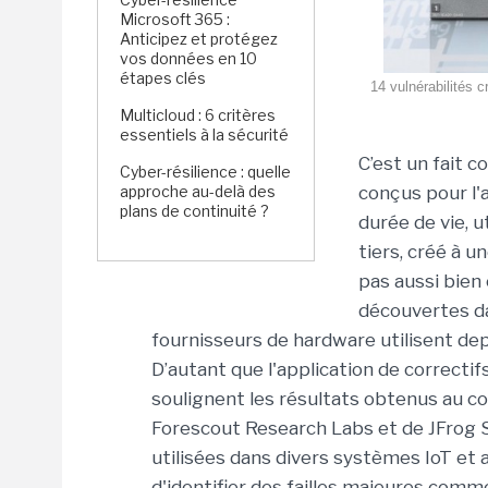
Microsoft 365 :
Anticipez et protégez
vos données en 10
étapes clés
14 vulnérabilités 
Multicloud : 6 critères
essentiels à la sécurité
C’est un fait c
Cyber-résilience : quelle
approche au-delà des
conçus pour l'
plans de continuité ?
durée de vie, 
tiers, créé à u
pas aussi bien 
découvertes d
fournisseurs de hardware utilisent de
D’autant que l'application de correctif
soulignent les résultats obtenus au co
Forescout Research Labs et de JFrog Se
utilisées dans divers systèmes IoT et
d'identifier des failles majeures c