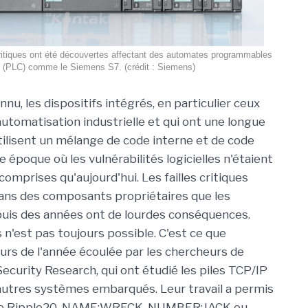
critiques ont été découvertes affectant des automates programmables
(PLC) comme le Siemens S7. (crédit : Siemens)
onnu, les dispositifs intégrés, en particulier ceux
automatisation industrielle et qui ont une longue
utilisent un mélange de code interne et de code
ne époque où les vulnérabilités logicielles n'étaient
comprises qu'aujourd'hui. Les failles critiques
ans des composants propriétaires que les
puis des années ont de lourdes conséquences.
s n'est pas toujours possible. C'est ce que
urs de l'année écoulée par les chercheurs de
curity Research, qui ont étudié les piles TCP/IP
 autres systèmes embarqués. Leur travail a permis
omme Ripple20, NAME:WRECK, NUMBER:JACK ou