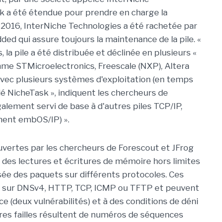
ck a été étendue pour prendre en charge la
 2016, InterNiche Technologies a été rachetée par
d qui assure toujours la maintenance de la pile. «
la pile a été distribuée et déclinée en plusieurs «
me STMicroelectronics, Freescale (NXP), Altera
e avec plusieurs systèmes d'exploitation (en temps
é NicheTask », indiquent les chercheurs de
galement servi de base à d'autres piles TCP/IP,
nt embOS/IP) ».
ouvertes par les chercheurs de Forescout et JFrog
es lectures et écritures de mémoire hors limites
sée des paquets sur différents protocoles. Ces
es sur DNSv4, HTTP, TCP, ICMP ou TFTP et peuvent
ce (deux vulnérabilités) et à des conditions de déni
utres failles résultent de numéros de séquences