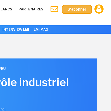
S'abonner
BLANCS
PARTENAIRES
INTERVIEW LMI
LMI MAG
FEU
ôle industriel
2021