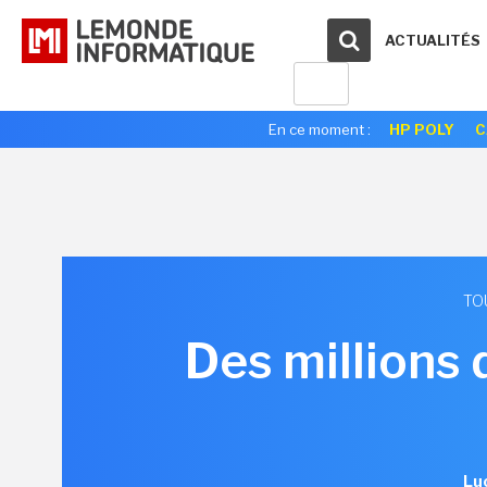
ACTUALITÉS
En ce moment :
HP POLY
C
TO
Des millions 
Luc