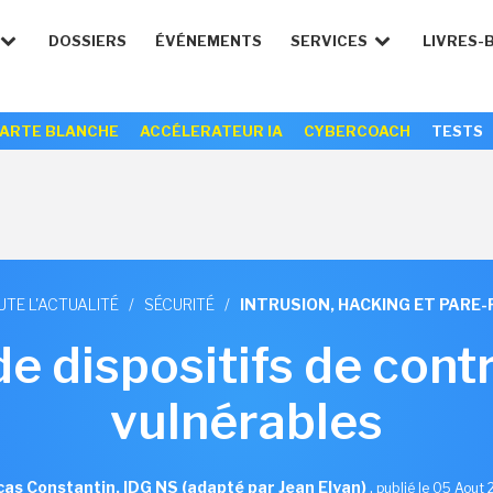
DOSSIERS
ÉVÉNEMENTS
SERVICES
LIVRES-
ARTE BLANCHE
ACCÉLERATEUR IA
CYBERCOACH
TESTS
UTE L'ACTUALITÉ
/
SÉCURITÉ
/
INTRUSION, HACKING ET PARE-
de dispositifs de contr
vulnérables
as Constantin, IDG NS (adapté par Jean Elyan)
,
publié le 05 Aout 