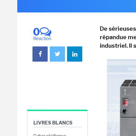
De sérieuses
0
répandue met
Réaction
industriel. Il
LIVRES BLANCS
Cyber-résilience