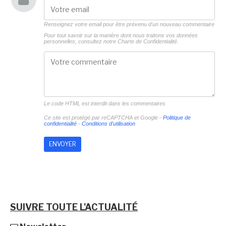
Renseignez votre email pour être prévenu d'un nouveau commentaire
Pour tout savoir sur la manière dont nous traitons vos données
personnelles, consultez notre
Charte de Confidentialité.
Le code HTML est interdit dans les commentaires
Ce site est protégé par reCAPTCHA et Google -
Politique de
confidentialité
-
Conditions d'utilisation
SUIVRE TOUTE L'ACTUALITÉ