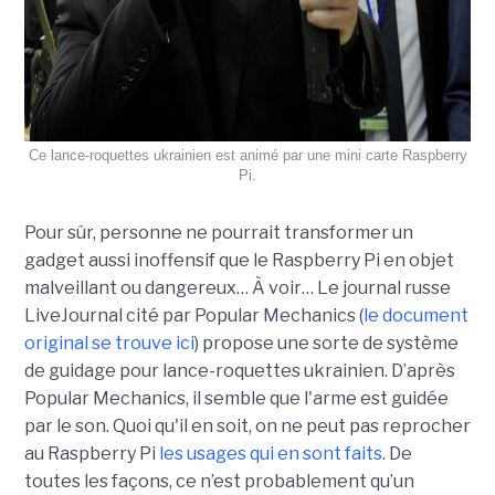
Ce lance-roquettes ukrainien est animé par une mini carte Raspberry
Pi.
Pour sûr, personne ne pourrait transformer un
gadget aussi inoffensif que le Raspberry Pi en objet
malveillant ou dangereux… À voir… Le journal russe
LiveJournal cité par Popular Mechanics (
le document
original se trouve ici
) propose une sorte de système
de guidage pour lance-roquettes ukrainien. D’après
Popular Mechanics, il semble que l'arme est guidée
par le son. Quoi qu'il en soit, on ne peut pas reprocher
au Raspberry Pi
les usages qui en sont faits
. De
toutes les façons, ce n’est probablement qu’un