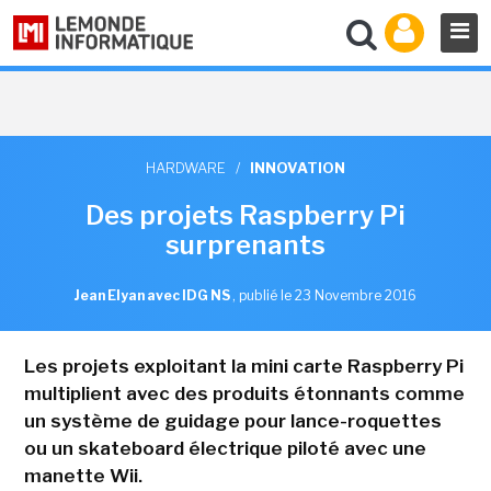
HARDWARE
/
INNOVATION
Des projets Raspberry Pi
surprenants
Jean Elyan avec IDG NS
,
publié le 23 Novembre 2016
Les projets exploitant la mini carte Raspberry Pi
multiplient avec des produits étonnants comme
un système de guidage pour lance-roquettes
ou un skateboard électrique piloté avec une
manette Wii.