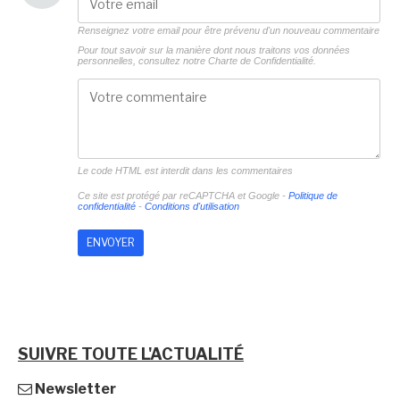
Renseignez votre email pour être prévenu d'un nouveau commentaire
Pour tout savoir sur la manière dont nous traitons vos données
personnelles, consultez notre
Charte de Confidentialité.
Le code HTML est interdit dans les commentaires
Ce site est protégé par reCAPTCHA et Google -
Politique de
confidentialité
-
Conditions d'utilisation
SUIVRE TOUTE L'ACTUALITÉ
Newsletter