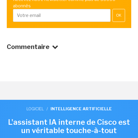
abonnés
OK
Commentaire
LOGICIEL
/
INTELLIGENCE ARTIFICIELLE
L'assistant IA interne de Cisco est
un véritable touche-à-tout