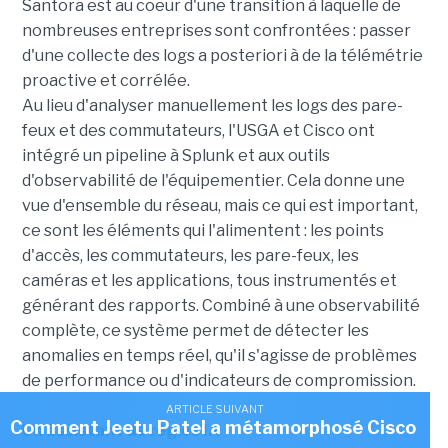
Santora est au coeur d'une transition à laquelle de
nombreuses entreprises sont confrontées : passer
d'une collecte des logs a posteriori à de la télémétrie
proactive et corrélée.
Au lieu d'analyser manuellement les logs des pare-
feux et des commutateurs, l'USGA et Cisco ont
intégré un pipeline à Splunk et aux outils
d'observabilité de l'équipementier. Cela donne une
vue d'ensemble du réseau, mais ce qui est important,
ce sont les éléments qui l'alimentent : les points
d'accès, les commutateurs, les pare-feux, les
caméras et les applications, tous instrumentés et
générant des rapports. Combiné à une observabilité
complète, ce système permet de détecter les
anomalies en temps réel, qu'il s'agisse de problèmes
de performance ou d'indicateurs de compromission.
ARTICLE SUIVANT
Comment Jeetu Patel a métamorphosé Cisco
Un assistant de règles IA