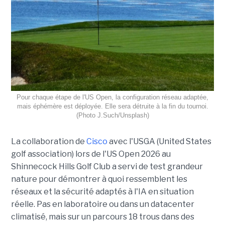
Pour chaque étape de l'US Open, la configuration réseau adaptée,
mais éphémère est déployée. Elle sera détruite à la fin du tournoi.
(Photo J.Such/Unsplash)
La collaboration de
Cisco
avec l'USGA (United States
golf association) lors de l'US Open 2026 au
Shinnecock Hills Golf Club a servi de test grandeur
nature pour démontrer à quoi ressemblent les
réseaux et la sécurité adaptés à l'IA en situation
réelle. Pas en laboratoire ou dans un datacenter
climatisé, mais sur un parcours 18 trous dans des