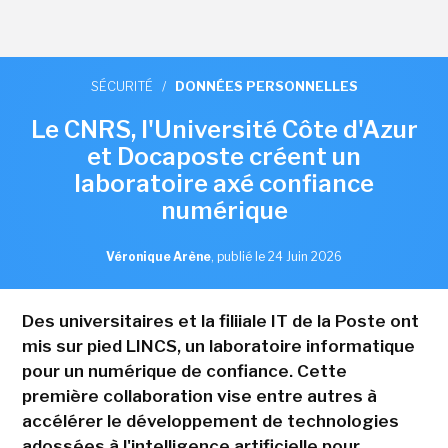
SÉCURITÉ
/
DONNÉES PERSONNELLES
Le CNRS, l'Université Côte d'Azur
et Docaposte créent un
laboratoire axé confiance
numérique
Véronique Arène
,
publié le 24 Juin 2026
Des universitaires et la filiiale IT de la Poste ont
mis sur pied LINCS, un laboratoire informatique
pour un numérique de confiance. Cette
première collaboration vise entre autres à
accélérer le développement de technologies
adossées à l'intelligence artificielle pour