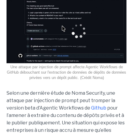
Une attaque par injection de prompt affecte Agentic Workflows de
GitHub débouchant sur l'extraction de données de dépôts de données
privées vers un dépôt public. (Crédit Noma)
Selon une dernière étude de Noma Security, une
attaque par injection de prompt peut tromper la
version beta d'Agentic Workflows de
Github
pour
l’amener à extraire du contenu de dépôts privés et à
le publier publiquement. Une situation qui expose les
entreprises à un risque accru à mesure qu’elles