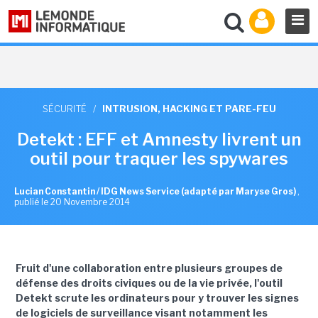
SÉCURITÉ
/
INTRUSION, HACKING ET PARE-FEU
Detekt : EFF et Amnesty livrent un
outil pour traquer les spywares
Lucian Constantin / IDG News Service (adapté par Maryse Gros)
,
publié le 20 Novembre 2014
Fruit d'une collaboration entre plusieurs groupes de
défense des droits civiques ou de la vie privée, l'outil
Detekt scrute les ordinateurs pour y trouver les signes
de logiciels de surveillance visant notamment les