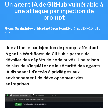
Un agent IA de GitHub vulnérable à
une attaque par injection de
prompt
Gyana Swain, Infoworld (adapté par Jean Elyan)
,
publié le 10 Juillet
2026
Une attaque par injection de prompt affectant
Agentic Workflows de GitHub a permis de
dévoiler des dépôts de code privés. Une raison
de plus de s'inquiéter de la sécurité des agents
IA disposant d'accès à privilèges aux
environnement de développement des
entreprises.