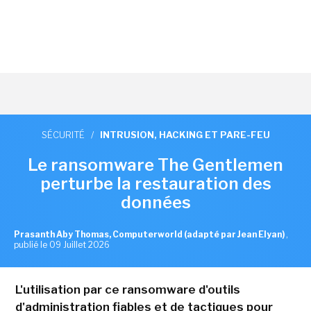
SÉCURITÉ
/
INTRUSION, HACKING ET PARE-FEU
Le ransomware The Gentlemen
perturbe la restauration des
données
Prasanth Aby Thomas, Computerworld (adapté par Jean Elyan)
,
publié le 09 Juillet 2026
L'utilisation par ce ransomware d'outils
d'administration fiables et de tactiques pour