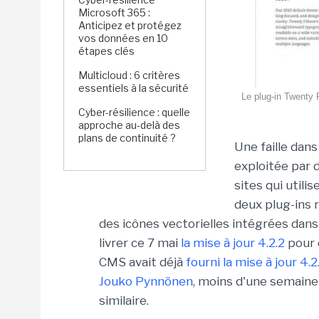
Microsoft 365 :
Anticipez et protégez
vos données en 10
étapes clés
Multicloud : 6 critères
essentiels à la sécurité
Le plug-in Twenty F
Cyber-résilience : quelle
approche au-delà des
plans de continuité ?
Une faille dan
exploitée par 
sites qui utili
deux plug-ins 
des icônes vectorielles intégrées dan
livrer ce 7 mai
la mise à jour 4.2.2
pour c
CMS avait déjà
fourni la mise à jour 4.2
Jouko Pynnönen
, moins d'une semaine
similaire.