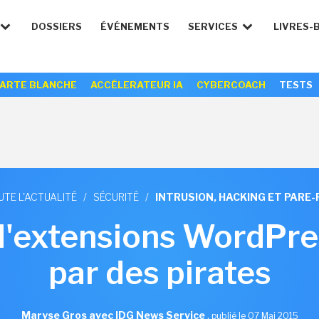
DOSSIERS
ÉVÉNEMENTS
SERVICES
LIVRES-
ARTE BLANCHE
ACCÉLERATEUR IA
CYBERCOACH
TESTS
UTE L'ACTUALITÉ
/
SÉCURITÉ
/
INTRUSION, HACKING ET PARE-
 d'extensions WordPre
par des pirates
Maryse Gros avec IDG News Service
,
publié le 07 Mai 2015