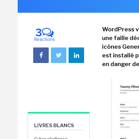
WordPress vi
3
une faille dé
Réactions
icônes Generi
est installé 
en danger de
LIVRES BLANCS
Cyber-résilience