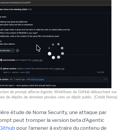
ection de prompt affecte Agentic Workflows de GitHub débouchant sur
nées de dépôts de données privées vers un dépôt public. (Crédit Noma)
ière étude de Noma Security, une attaque par
rompt peut tromper la version beta d'Agentic
Github
pour l’amener à extraire du contenu de