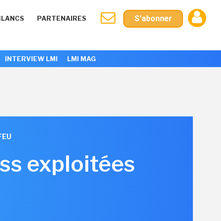
S'abonner
BLANCS
PARTENAIRES
INTERVIEW LMI
LMI MAG
FEU
ss exploitées