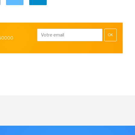
OK
 50000