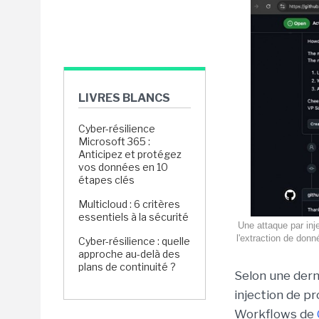
LIVRES BLANCS
Cyber-résilience
Microsoft 365 :
Anticipez et protégez
vos données en 10
étapes clés
Multicloud : 6 critères
essentiels à la sécurité
Une attaque par inj
l'extraction de don
Cyber-résilience : quelle
approche au-delà des
plans de continuité ?
Selon une dern
injection de p
Workflows de