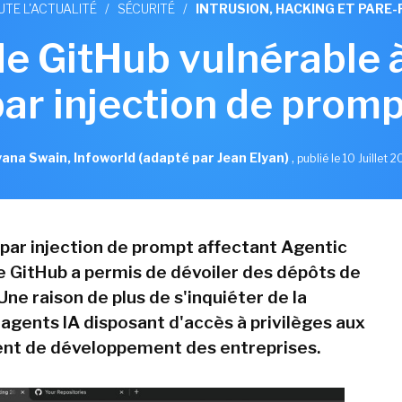
UTE L'ACTUALITÉ
/
SÉCURITÉ
/
INTRUSION, HACKING ET PARE-
de GitHub vulnérable 
par injection de promp
ana Swain, Infoworld (adapté par Jean Elyan)
,
publié le 10 Juillet 
par injection de prompt affectant Agentic
 GitHub a permis de dévoiler des dépôts de
Une raison de plus de s'inquiéter de la
 agents IA disposant d'accès à privilèges aux
nt de développement des entreprises.