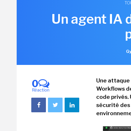
TO
Un agent IA 
Gy
Une attaque 
0
Workflows de
Réaction
code privés. 
sécurité des
environneme