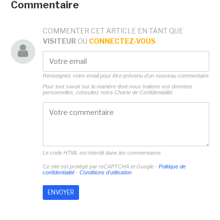
Commentaire
COMMENTER CET ARTICLE EN TANT QUE
VISITEUR
OU
CONNECTEZ-VOUS
Renseignez votre email pour être prévenu d'un nouveau commentaire
Pour tout savoir sur la manière dont nous traitons vos données
personnelles, consultez notre
Charte de Confidentialité.
Le code HTML est interdit dans les commentaires
Ce site est protégé par reCAPTCHA et Google -
Politique de
confidentialité
-
Conditions d'utilisation