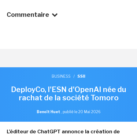
Commentaire
BUSINESS
/
SSII
DeployCo, l'ESN d'OpenAI née du
rachat de la société Tomoro
Benoît Huet
,
publié le 20 Mai 2026
L'éditeur de ChatGPT annonce la création de