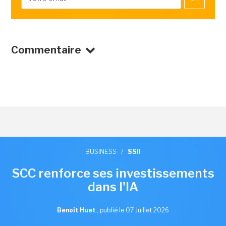
Commentaire
BUSINESS
/
SSII
SCC renforce ses investissements
dans l'IA
Benoît Huet
,
publié le 07 Juillet 2026