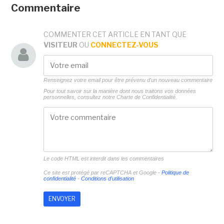
Commentaire
COMMENTER CET ARTICLE EN TANT QUE
VISITEUR
OU
CONNECTEZ-VOUS
Renseignez votre email pour être prévenu d'un nouveau commentaire
Pour tout savoir sur la manière dont nous traitons vos données
personnelles, consultez notre
Charte de Confidentialité.
Le code HTML est interdit dans les commentaires
Ce site est protégé par reCAPTCHA et Google -
Politique de
confidentialité
-
Conditions d'utilisation