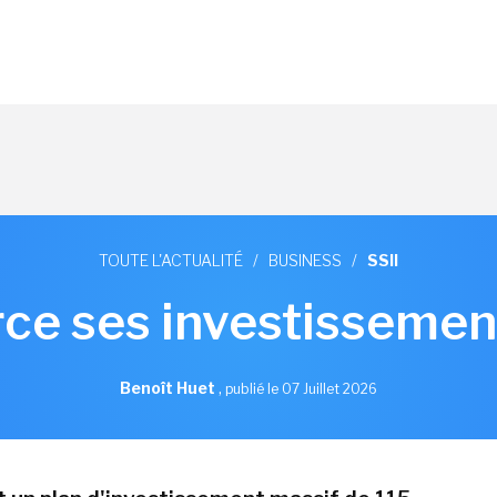
TOUTE L'ACTUALITÉ
/
BUSINESS
/
SSII
ce ses investissement
Benoît Huet
,
publié le 07 Juillet 2026