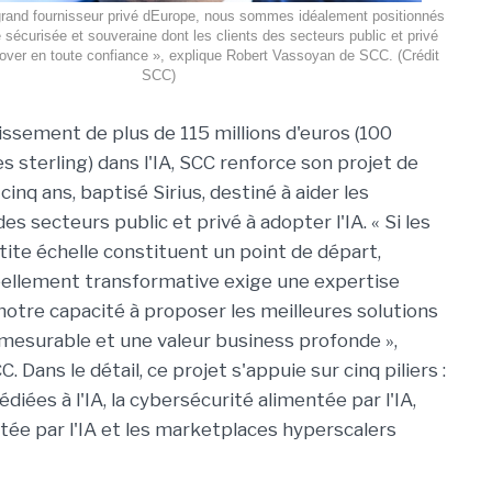
grand fournisseur privé dEurope, nous sommes idéalement positionnés
e sécurisée et souveraine dont les clients des secteurs public et privé
nover en toute confiance », explique Robert Vassoyan de SCC. (Crédit
SCC)
issement de plus de 115 millions d'euros (100
res sterling) dans l'IA, SCC renforce son projet de
cinq ans, baptisé Sirius, destiné à aider les
es secteurs public et privé à adopter l'IA. « Si les
tite échelle constituent un point de départ,
éellement transformative exige une expertise
 notre capacité à proposer les meilleures solutions
 mesurable et une valeur business profonde »,
ans le détail, ce projet s'appuie sur cinq piliers :
édiées à l'IA, la cybersécurité alimentée par l'IA,
tée par l'IA et les marketplaces hyperscalers