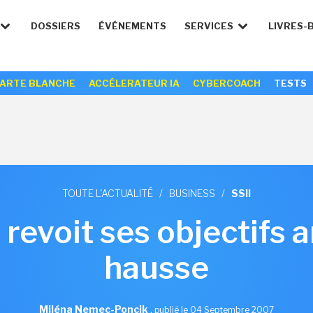
DOSSIERS
ÉVÉNEMENTS
SERVICES
LIVRES-
ARTE BLANCHE
ACCÉLERATEUR IA
CYBERCOACH
TESTS
TOUTE L'ACTUALITÉ
/
BUSINESS
/
SSII
evoit ses objectifs a
hausse
Miléna Nemec-Poncik
,
publié le 04 Septembre 2007