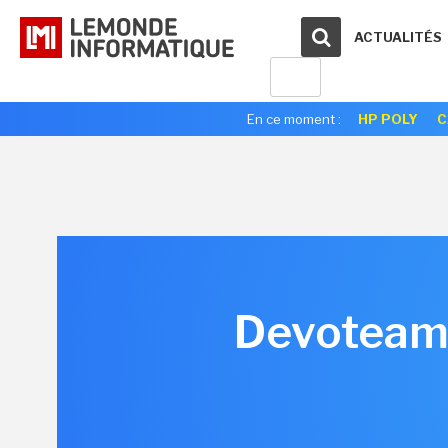
ACTUALITÉS
En ce moment :
HP POLY
C
Devoteam r