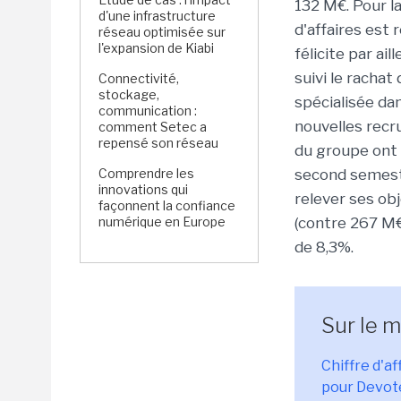
132 M€. Pour la
d'une infrastructure
d'affaires est 
réseau optimisée sur
l'expansion de Kiabi
félicite par ai
suivi le racha
Connectivité,
stockage,
spécialisée dan
communication :
nouvelles recru
comment Setec a
repensé son réseau
du groupe ont d
Comprendre les
second semest
innovations qui
relever ses obj
façonnent la confiance
numérique en Europe
(contre 267 M€
de 8,3%.
Sur le 
Chiffre d'a
pour Devo