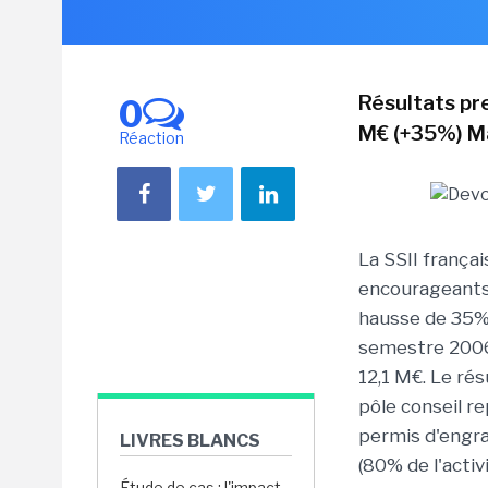
Résultats pr
0
M€ (+35%) Ma
Réaction
La SSII frança
encourageants :
hausse de 35% 
semestre 2006.
12,1 M€. Le rés
pôle conseil r
permis d'engra
LIVRES BLANCS
(80% de l'activ
Étude de cas : l'impact