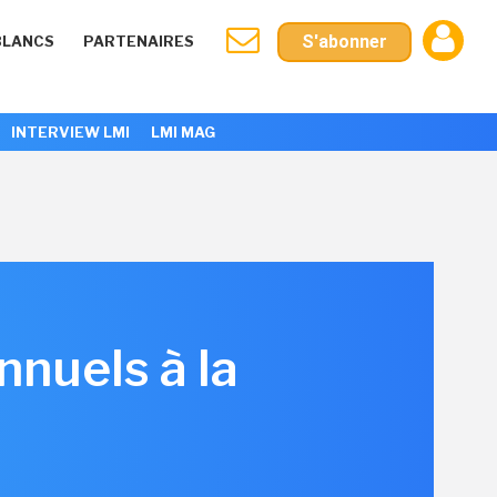
S'abonner
BLANCS
PARTENAIRES
INTERVIEW LMI
LMI MAG
nnuels à la