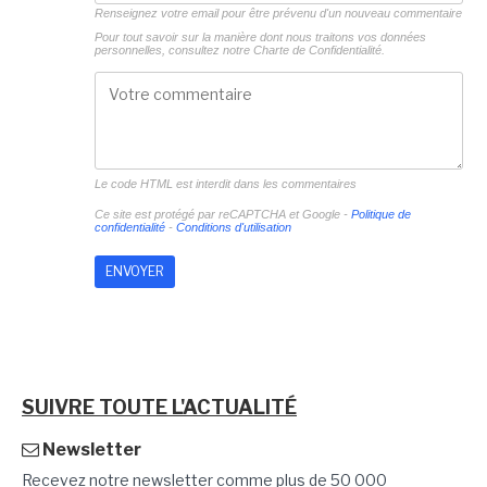
Renseignez votre email pour être prévenu d'un nouveau commentaire
Pour tout savoir sur la manière dont nous traitons vos données
personnelles, consultez notre
Charte de Confidentialité.
Le code HTML est interdit dans les commentaires
Ce site est protégé par reCAPTCHA et Google -
Politique de
confidentialité
-
Conditions d'utilisation
SUIVRE TOUTE L'ACTUALITÉ
Newsletter
Recevez notre newsletter comme plus de 50 000