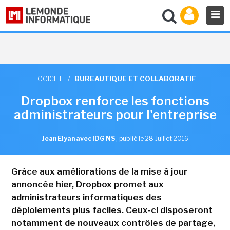
LOGICIEL
/
BUREAUTIQUE ET COLLABORATIF
Dropbox renforce les fonctions
administrateurs pour l'entreprise
Jean Elyan avec IDG NS
,
publié le 28 Juillet 2016
Grâce aux améliorations de la mise à jour
annoncée hier, Dropbox promet aux
administrateurs informatiques des
déploiements plus faciles. Ceux-ci disposeront
notamment de nouveaux contrôles de partage,