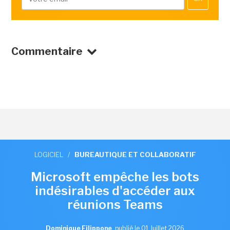
Commentaire
LOGICIEL
/
BUREAUTIQUE ET COLLABORATIF
Microsoft empêche les bots
indésirables d'accéder aux
réunions Teams
Dominique Filippone
,
publié le 01 Juillet 2026