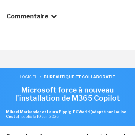
Commentaire
LOGICIEL
/
BUREAUTIQUE ET COLLABORATIF
Microsoft force à nouveau
l'installation de M365 Copilot
Mikael Markander et Laura Pippig, PCWorld (adapté par Louise
Costa)
,
publié le 10 Juin 2026