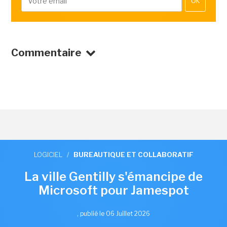
OK
Commentaire
LOGICIEL
/
BUREAUTIQUE ET COLLABORATIF
La ville Gentilly s'émancipe de
Microsoft pour Jamespot
,
publié le 06 Juillet 2026