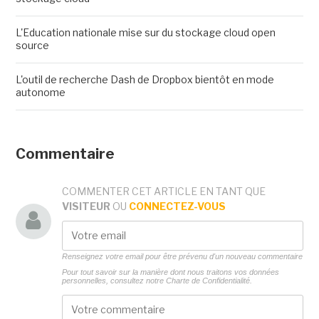
L'Education nationale mise sur du stockage cloud open
source
L'outil de recherche Dash de Dropbox bientôt en mode
autonome
Commentaire
COMMENTER CET ARTICLE EN TANT QUE
VISITEUR
OU
CONNECTEZ-VOUS
Renseignez votre email pour être prévenu d'un nouveau commentaire
Pour tout savoir sur la manière dont nous traitons vos données
personnelles, consultez notre
Charte de Confidentialité.