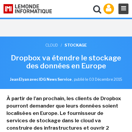
CLOUD
/
STOCKAGE
Dropbox va étendre le stockage
des données en Europe
Jean Elyan avec IDG News Service
,
publié le 03 Décembre 2015
À partir de l'an prochain, les clients de Dropbox
pourront demander que leurs données soient
localisées en Europe. Le fournisseur de
services de stockage dans le cloud va
construire des infrastructures et ouvrir 2