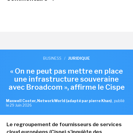
BUSINESS
/
JURIDIQUE
« On ne peut pas mettre en place
une infrastructure souveraine
avec Broadcom », affirme le Cispe
Maxwell Cooter, NetworkWorld (adapté par pierre Khan)
,
publié
le 29 Juin 2026
Le regroupement de fournisseurs de services
cloud européens (Cispe) s'inquiète des