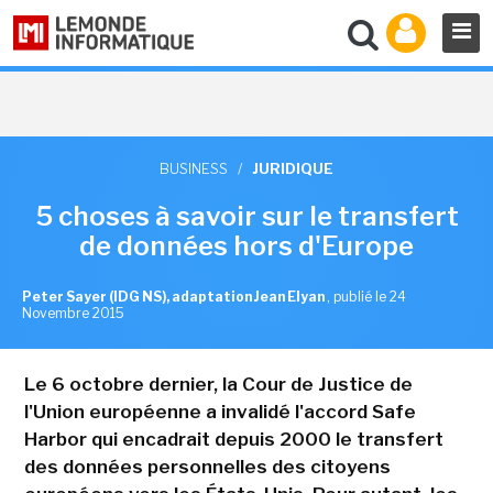
BUSINESS
/
JURIDIQUE
5 choses à savoir sur le transfert
de données hors d'Europe
Peter Sayer (IDG NS), adaptation Jean Elyan
,
publié le 24
Novembre 2015
Le 6 octobre dernier, la Cour de Justice de
l'Union européenne a invalidé l'accord Safe
Harbor qui encadrait depuis 2000 le transfert
des données personnelles des citoyens