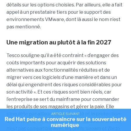
détails sur les options choisies. Par ailleurs, elle a fait
appel à un prestataire tiers pour le support des
environnements VMware, dont là aussi le nom n’est
pas mentionné.
Une migration au plutôt à la fin 2027
Tesco souligne qu’il a été contraint « d’engager des
coûts importants pour acquérir des solutions
alternatives aux fonctionnalités réduites et de
migrer vers ces logiciels d'une manière et dans un
délai qui engendrent des risques considérables pour
son activité ». Et ces risques sont bien réels, car
l’entreprise se sert du mainframe pour commander
les produits de ses magasins et gérer la paie. Elle
s’inquiète par ailleurs de la sécurité et la protection
ARTICLE SUIVANT
Red Hat peine à convaincre sur la souveraineté
des données, car la solution de virtualisation choisie
numérique
n’est pas compatible avec les outils Veeam et Zerto