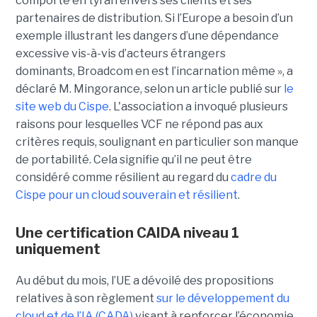
comporté en tyran envers ses clients et ses
partenaires de distribution. Si l’Europe a besoin d’un
exemple illustrant les dangers d’une dépendance
excessive vis-à-vis d’acteurs étrangers
dominants, Broadcom en est l’incarnation même », a
déclaré M. Mingorance, selon un article publié sur
le
site web du C
ispe
.
L'association a invoqué plusieurs
raisons pour lesquelles VCF ne répond pas aux
critères requis, soulignant en particulier son manque
de portabilité. Cela signifie qu’il ne peut être
considéré comme résilient au regard du
cadre du
C
ispe
pour un cloud souverain et résilient
.
Une certification CAIDA niveau 1
uniquement
Au début du mois, l’UE a dévoilé des propositions
relatives à son règlement
sur le développement du
cloud et de l’IA (CADA)
visant à renforcer l’économie