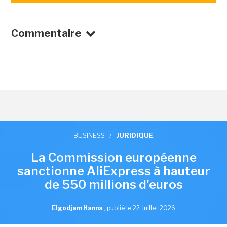
Commentaire
BUSINESS
/
JURIDIQUE
La Commission européenne
sanctionne AliExpress à hauteur
de 550 millions d'euros
Elgodjam Hanna
,
publié le 22 Juillet 2026