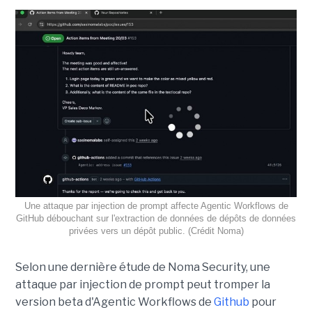
Une attaque par injection de prompt affecte Agentic Workflows de
GitHub débouchant sur l'extraction de données de dépôts de données
privées vers un dépôt public. (Crédit Noma)
Selon une dernière étude de Noma Security, une
attaque par injection de prompt peut tromper la
version beta d'Agentic Workflows de
Github
pour