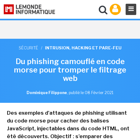
SÉCURITÉ
/
INTRUSION, HACKING ET PARE-FEU
Du phishing camouflé en code
morse pour tromper le filtrage
web
Dominique Filippone
,
publié le 08 Février 2021
Des exemples d'attaques de phishing utilisant
du code morse pour cacher des balises
JavaScript, injectables dans du code HTML, ont
été découverts. Objectif : s'emparer des