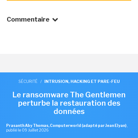
Commentaire
SÉCURITÉ
/
INTRUSION, HACKING ET PARE-FEU
Le ransomware The Gentlemen
perturbe la restauration des
données
Prasanth Aby Thomas, Computerworld (adapté par Jean Elyan)
,
publié le 09 Juillet 2026