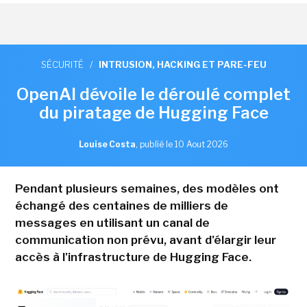
SÉCURITÉ
/
INTRUSION, HACKING ET PARE-FEU
OpenAI dévoile le déroulé complet
du piratage de Hugging Face
Louise Costa
,
publié le 10 Aout 2026
Pendant plusieurs semaines, des modèles ont
échangé des centaines de milliers de
messages en utilisant un canal de
communication non prévu, avant d'élargir leur
accès à l'infrastructure de Hugging Face.