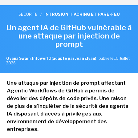
SÉCURITÉ
/
INTRUSION, HACKING ET PARE-FEU
Un agent IA de GitHub vulnérable à
une attaque par injection de
prompt
Gyana Swain, Infoworld (adapté par Jean Elyan)
,
publié le 10 Juillet
2026
Une attaque par injection de prompt affectant
Agentic Workflows de GitHub a permis de
dévoiler des dépôts de code privés. Une raison
de plus de s'inquiéter de la sécurité des agents
IA disposant d'accès à privilèges aux
environnement de développement des
entreprises.